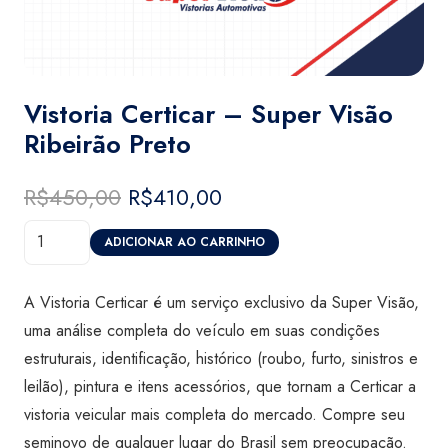
Vistoria Certicar – Super Visão
Ribeirão Preto
R$
450,00
O
R$
410,00
O
preço
preço
Vistoria
original
atual
ADICIONAR AO CARRINHO
Certicar
era:
é:
-
R$450,00.
R$410,00.
A Vistoria Certicar é um serviço exclusivo da Super Visão,
Super
uma análise completa do veículo em suas condições
Visão
estruturais, identificação, histórico (roubo, furto, sinistros e
Ribeirão
leilão), pintura e itens acessórios, que tornam a Certicar a
Preto
vistoria veicular mais completa do mercado. Compre seu
quantidade
seminovo de qualquer lugar do Brasil sem preocupação.