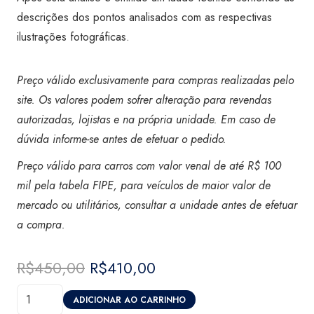
descrições dos pontos analisados com as respectivas
ilustrações fotográficas.
Preço válido exclusivamente para compras realizadas pelo
site. Os valores podem sofrer alteração para revendas
autorizadas, lojistas e na própria unidade. Em caso de
dúvida informe-se antes de efetuar o pedido.
Preço válido para carros com valor venal de até R$ 100
mil pela tabela FIPE, para veículos de maior valor de
mercado ou utilitários, consultar a unidade antes de efetuar
a compra
.
R$
450,00
O
R$
410,00
O
preço
preço
Vistoria
original
atual
ADICIONAR AO CARRINHO
Certicar