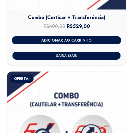
Combo (Certicar + Transferência)
R$
600,00
O
R$
529,00
O
preço
preço
ADICIONAR AO CARRINHO
original
atual
era:
é:
SAIBA MAIS
R$600,00.
R$529,00.
OFERTA!