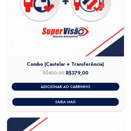
Combo (Cautelar + Transferência)
R$
400,00
O
R$
379,00
O
preço
preço
ADICIONAR AO CARRINHO
original
atual
era:
é:
SAIBA MAIS
R$400,00.
R$379,00.