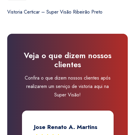
era:
é:
-
R$450,00.
R$410,00.
Vistoria Certicar – Super Visão Ribeirão Preto
Super
Visão
Ribeirão
Preto
quantidade
Veja o que dizem nossos
clientes
Confira o que dizem nossos clientes após
realizarem um serviço de vistoria aqui na
Super Visão!
Jose Renato A. Martins