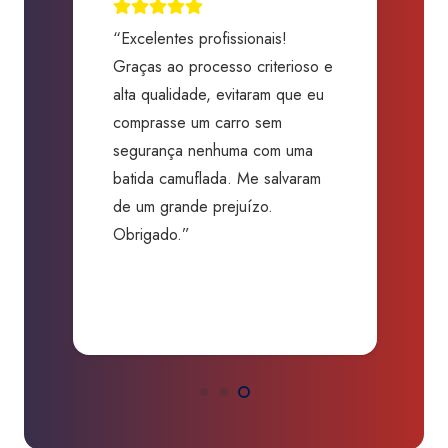
“Excelentes profissionais!
“
Graças ao processo criterioso e
t
m
alta qualidade, evitaram que eu
a
comprasse um carro sem
p
segurança nenhuma com uma
f
batida camuflada. Me salvaram
m
de um grande prejuízo.
D
Obrigado.”
B
P
a