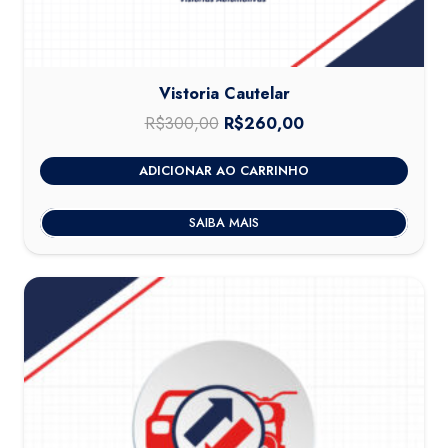
Vistoria Cautelar
R$
300,00
O
R$
260,00
O
preço
preço
ADICIONAR AO CARRINHO
original
atual
era:
é:
SAIBA MAIS
R$300,00.
R$260,00.