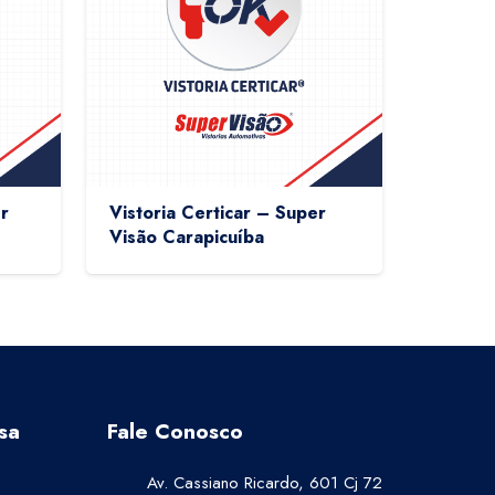
r
Vistoria Certicar – Super
Visão Carapicuíba
sa
Fale Conosco
Av. Cassiano Ricardo, 601 Cj 72