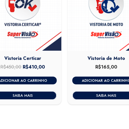
Vistoria Certicar
Vistoria de Moto
R$
450,00
O
R$
410,00
O
R$
165,00
preço
preço
ADICIONAR AO CARRINHO
ADICIONAR AO CARRINH
original
atual
era:
é:
SAIBA MAIS
SAIBA MAIS
R$450,00.
R$410,00.