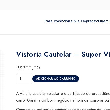
Para Você
Para Sua Empresa
Quem 
Vistoria Cautelar – Super V
R$
300,00
Vistoria
ADICIONAR AO CARRINHO
Cautelar
-
A vistoria cautelar veicular é o certificado de procedên
Super
carro. Garanta um bom negócio na hora de comprar ou 
Visão
Consiste na análise da originalidade dos pontos de iden