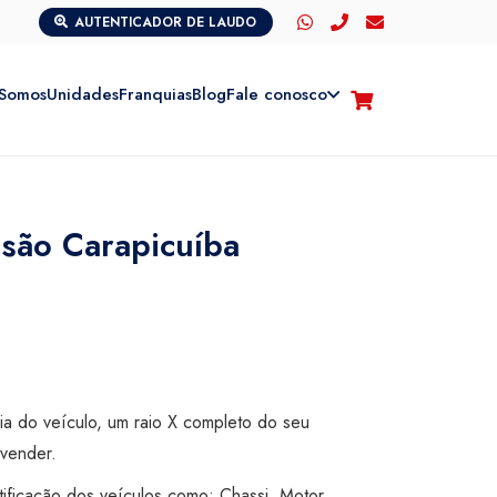
AUTENTICADOR DE LAUDO
Somos
Unidades
Franquias
Blog
Fale conosco
isão Carapicuíba
cia do veículo, um raio X completo do seu
vender.
tificação dos veículos como: Chassi, Motor,