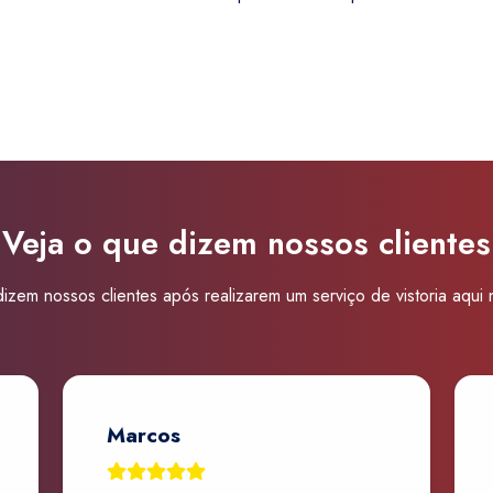
Super
Visão
Carapicuíba
quantidade
Veja o que dizem nossos clientes
izem nossos clientes após realizarem um serviço de vistoria aqui
Marcos