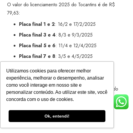
O valor do licenciamento 2025 do Tocantins é de R$
79,63:
Placa final 1 e 2
: 16/2 e 17/2/2025
Placa final 3 e 4
: 8/3 e 9/3/2025
Placa final 5 e 6
: 11/4 e 12/4/2025
Placa final 7 e 8
: 3/5 e 4/5/2025
Placa final 9
: 6/6/2025
Utilizamos cookies para oferecer melhor
Placa final 0
: 4/7/2025
experiência, melhorar o desempenho, analisar
como você interage em nosso site e
*Sempre consulte o site oficial do Detran do seu estado
personalizar conteúdo. Ao utilizar este site, você
para saber até quando pode pagar o licenciamento e
concorda com o uso de cookies.
confirmar os prazos atualizados, assim como o valor da
taxa e a possibilidade de parcelamento.
Ok, entendi!
Leia mais sobre: