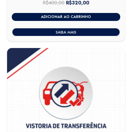
R$
400,00
O
R$
320,00
O
preço
preço
ADICIONAR AO CARRINHO
original
atual
era:
é:
SAIBA MAIS
R$400,00.
R$320,00.