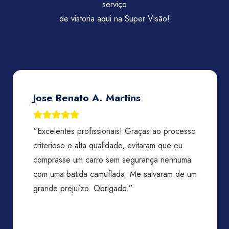
serviço
de vistoria aqui na Super Visão!
 Martins
Priscila Lamarca
ionais! Graças ao processo
“Experiência excelente,
lidade, evitaram que eu
toda atenção, agilidade,
 sem segurança nenhuma
prestativos, atenciosos.
uflada. Me salvaram de um
muito rápido, indico mil
rigado.”
justo. Destaque para o 
Kadu, maravilhosos. Pod
amar!”