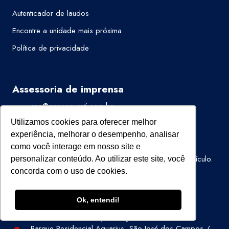
Autenticador de laudos
Encontre a unidade mais próxima
Política de privacidade
Assessoria de imprensa
ana@passoavanti.com.br
Utilizamos cookies para oferecer melhor
Trabalhe Conosco
experiência, melhorar o desempenho, analisar
como você interage em nosso site e
Quer trabalhar na Super Visão?
Clique aqui
,
preencha o formulário e envie o seu currículo.
personalizar conteúdo. Ao utilizar este site, você
concorda com o uso de cookies.
Fale Conosco
Ok, entendi!
Av. Cassiano Ricardo, 601 Cj 72
Parque Residencial Aquarius, São José dos Campos /