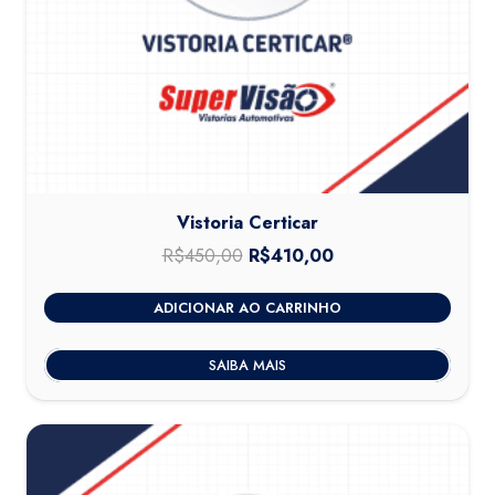
Vistoria Certicar
R$
450,00
O
R$
410,00
O
preço
preço
ADICIONAR AO CARRINHO
original
atual
era:
é:
SAIBA MAIS
R$450,00.
R$410,00.