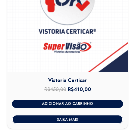
Vistoria Certicar
R$
450,00
O
R$
410,00
O
preço
preço
ADICIONAR AO CARRINHO
original
atual
era:
é:
SAIBA MAIS
R$450,00.
R$410,00.