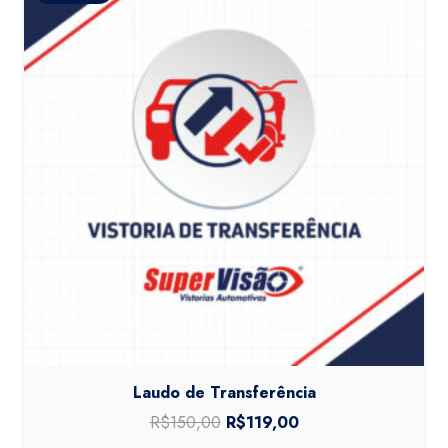
Laudo de Transferência
R$
150,00
O
R$
119,00
O