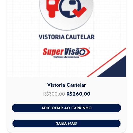
Vistoria Cautelar
R$
300,00
O
R$
260,00
O
preço
preço
ADICIONAR AO CARRINHO
original
atual
era:
é:
SAIBA MAIS
R$300,00.
R$260,00.