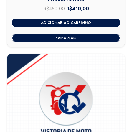
R$
450,00
O
R$
410,00
O
preço
preço
ADICIONAR AO CARRINHO
original
atual
era:
é:
SAIBA MAIS
R$450,00.
R$410,00.