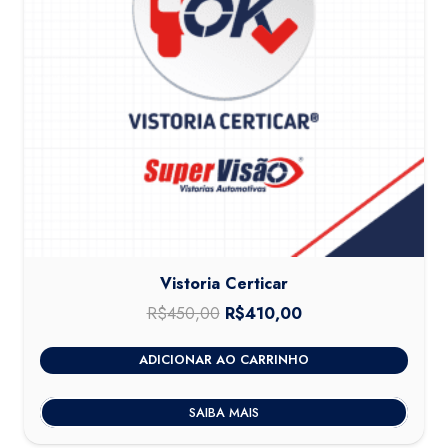
Vistoria Certicar
R$
450,00
O
R$
410,00
O
preço
preço
ADICIONAR AO CARRINHO
original
atual
era:
é:
SAIBA MAIS
R$450,00.
R$410,00.