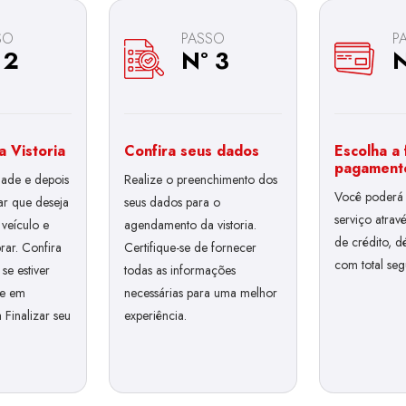
SO
PASSO
P
 2
Nº 3
N
a Vistoria
Confira seus dados
Escolha a
pagament
dade e depois
Realize o preenchimento dos
Você poderá 
lar que deseja
seus dados para o
serviço atrav
 veículo e
agendamento da vistoria.
de crédito, d
ar. Confira
Certifique-se de fornecer
com total se
se estiver
todas as informações
ue em
necessárias para uma melhor
 Finalizar seu
experiência.