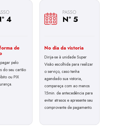
ASSO
PASSO
º 4
Nº 5
 forma de
No dia da vistoria
o
Dirija-se à unidade Super
pagar pelo
Visão escolhida para realizar
és do seu cartão
o serviço, caso tenha
ébito ou PIX
agendado sua vistoria,
gurança.
compareça com ao menos
15min. de antecedência para
evitar atrasos e apresente seu
comprovante de pagamento.