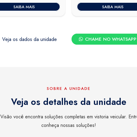
era:
é:
SAIBA MAIS
SAIBA MAIS
R$550,00.
R$500,00.
Veja os dados da unidade
CHAME NO WHATSAPP
SOBRE A UNIDADE
Veja os detalhes da unidade
Visão você encontra soluções completas em vistoria veicular. Ent
conheça nossas soluções!