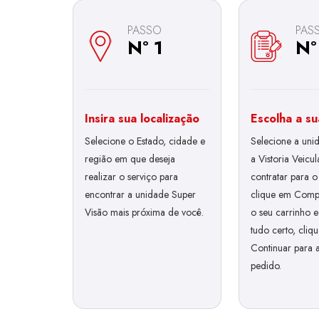
PASSO
PAS
Nº 1
Nº
Insira sua localização
Escolha a su
Selecione o Estado, cidade e
Selecione a uni
região em que deseja
a Vistoria Veicu
realizar o serviço para
contratar para o
encontrar a unidade Super
clique em Compr
Visão mais próxima de você.
o seu carrinho e 
tudo certo, cliq
Continuar para a
pedido.