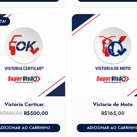
TA!
Vistoria Certicar
Vistoria de Moto
R$
550,00
O
R$
500,00
O
R$
165,00
preço
preço
ADICIONAR AO CARRINHO
ADICIONAR AO CARRINH
original
atual