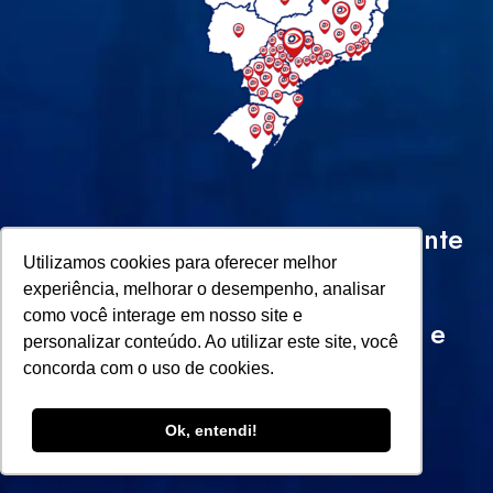
A rede Super Visão está presente
Utilizamos cookies para oferecer melhor
em todo o Brasil. Quer
experiência, melhorar o desempenho, analisar
como você interage em nosso site e
empreender? Conte conosco e
personalizar conteúdo. Ao utilizar este site, você
concorda com o uso de cookies.
faça parte de uma rede de
sucesso!
Ok, entendi!