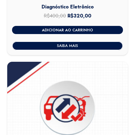
Diagnóstico Eletrônico
R$
400,00
O
R$
320,00
O
preço
preço
ADICIONAR AO CARRINHO
original
atual
era:
é:
SAIBA MAIS
R$400,00.
R$320,00.