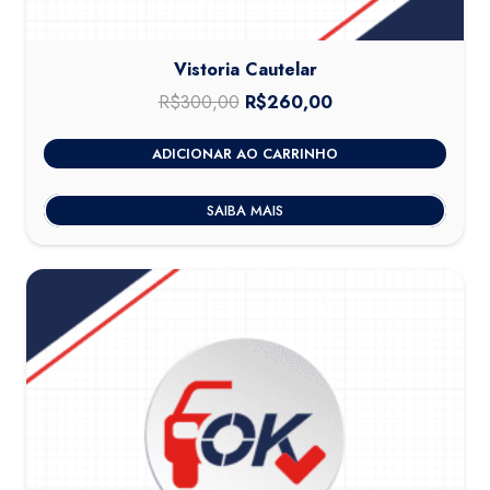
Vistoria Cautelar
R$
300,00
O
R$
260,00
O
preço
preço
ADICIONAR AO CARRINHO
original
atual
era:
é:
SAIBA MAIS
R$300,00.
R$260,00.