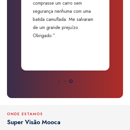
comprasse um carro sem
p
segurança nenhuma com uma
f
batida camuflada. Me salvaram
m
de um grande prejuízo.
D
Obrigado.”
B
P
a
ONDE ESTAMOS
Super Visão Mooca