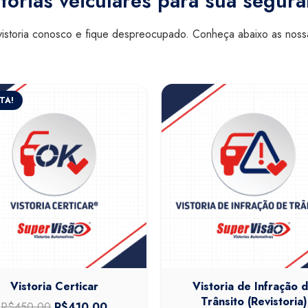
torias veiculares para sua segur
istoria conosco e fique despreocupado. Conheça abaixo as nos
TA!
Vistoria Certicar
Vistoria de Infração 
Trânsito (Revistoria)
R$
450,00
O
R$
410,00
O