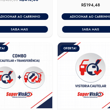
R$
194,48
preço
preço
original
atual
ADICIONAR AO CARRINHO
ADICIONAR AO CARRINH
era:
é:
R$450,00.
R$410,00.
SAIBA MAIS
SAIBA MAIS
TA!
OFERTA!