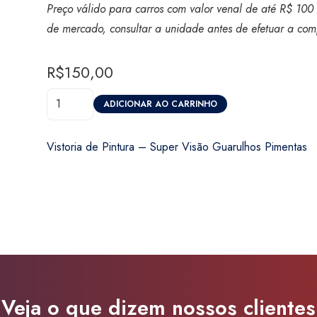
Preço válido para carros com valor venal de até R$ 100 
de mercado, consultar a unidade antes de efetuar a com
R$
150,00
Vistoria
ADICIONAR AO CARRINHO
de
Pintura
Vistoria de Pintura – Super Visão Guarulhos Pimentas
-
Super
Visão
Guarulhos
Pimentas
quantidade
Veja o que dizem nossos clientes