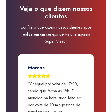
Shopping
Veja o que dizem nossos
José
clientes
Bastos
quantidade
Confira o que dizem nossos clientes após
realizarem um serviço de vistoria aqui na
Super Visão!
Jose Renato A. Martins
“Excelentes profissionais!
“
Graças ao processo criterioso e
t
m
alta qualidade, evitaram que eu
a
comprasse um carro sem
p