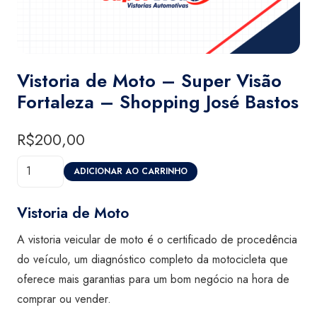
Vistoria de Moto – Super Visão
Fortaleza – Shopping José Bastos
R$
200,00
Vistoria
ADICIONAR AO CARRINHO
de
Moto
Vistoria de Moto
-
A vistoria veicular de moto é o certificado de procedência
Super
do veículo, um diagnóstico completo da motocicleta que
Visão
oferece mais garantias para um bom negócio na hora de
Fortaleza
comprar ou vender.
-