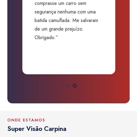
comprasse um carro sem
p
segurança nenhuma com uma
f
batida camuflada. Me salvaram
m
de um grande prejuízo.
D
Obrigado.”
B
P
a
ONDE ESTAMOS
Super Visão Carpina