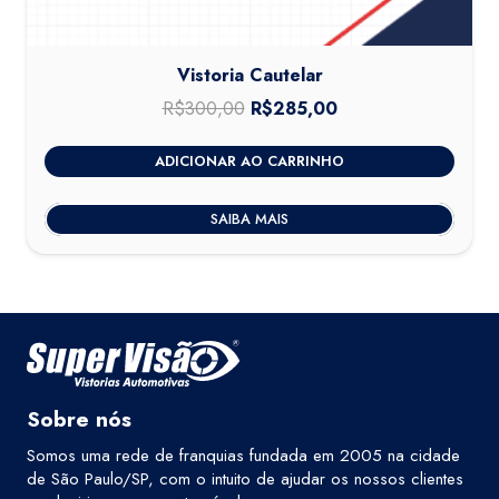
Vistoria Cautelar
R$
300,00
O
R$
285,00
O
preço
preço
ADICIONAR AO CARRINHO
original
atual
era:
é:
SAIBA MAIS
R$300,00.
R$285,00.
Sobre nós
Somos uma rede de franquias fundada em 2005 na cidade
de São Paulo/SP, com o intuito de ajudar os nossos clientes