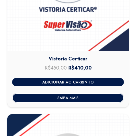
Vistoria Certicar
R$
450,00
O
R$
410,00
O
preço
preço
ADICIONAR AO CARRINHO
original
atual
era:
é:
SAIBA MAIS
R$450,00.
R$410,00.