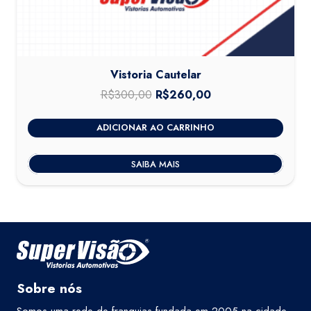
Vistoria Cautelar
R$
300,00
O
R$
260,00
O
preço
preço
ADICIONAR AO CARRINHO
original
atual
era:
é:
SAIBA MAIS
R$300,00.
R$260,00.
Sobre nós