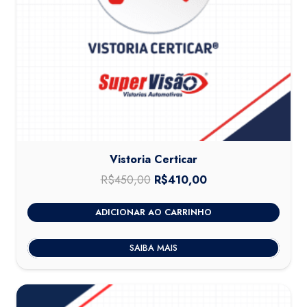
Vistoria Certicar
R$
450,00
O
R$
410,00
O
preço
preço
ADICIONAR AO CARRINHO
original
atual
era:
é:
SAIBA MAIS
R$450,00.
R$410,00.