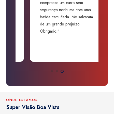
comprasse um carro sem
p
segurança nenhuma com uma
f
batida camuflada. Me salvaram
m
de um grande prejuízo.
D
Obrigado.”
B
P
a
ONDE ESTAMOS
Super Visão Boa Vista