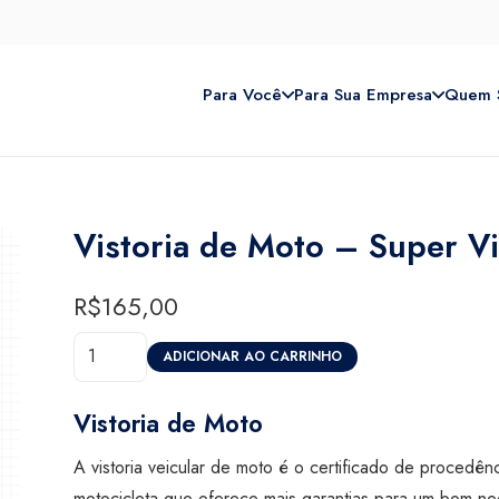
Para Você
Para Sua Empresa
Quem 
Vistoria de Moto – Super V
R$
165,00
Vistoria
ADICIONAR AO CARRINHO
de
Moto
Vistoria de Moto
-
A vistoria veicular de moto é o certificado de procedên
Super
motocicleta que oferece mais garantias para um bom n