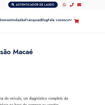
AUTENTICADOR DE LAUDO
Somos
Unidades
Franquias
Blog
Fale conosco
isão Macaé
cia do veículo, um diagnóstico completo da
egócio na hora de comprar ou vender.