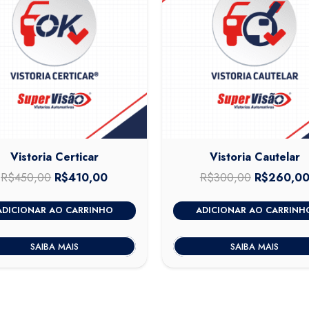
Vistoria Certicar
Vistoria Cautelar
R$
450,00
O
R$
410,00
O
R$
300,00
O
R$
260,0
preço
preço
preço
ADICIONAR AO CARRINHO
ADICIONAR AO CARRINH
original
atual
original
era:
é:
era:
SAIBA MAIS
SAIBA MAIS
R$450,00.
R$410,00.
R$300,00