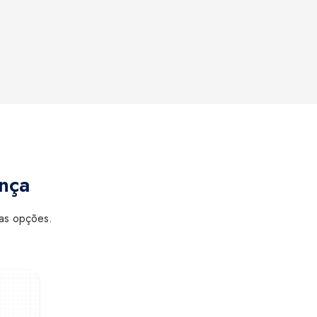
ança
sas opções.