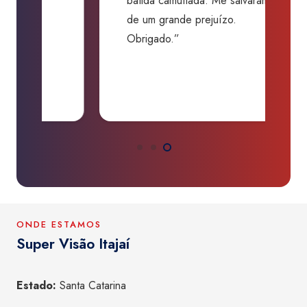
batida camuflada. Me salvaram
m
de um grande prejuízo.
D
Obrigado.”
B
P
a
ONDE ESTAMOS
Super Visão Itajaí
Estado:
Santa Catarina