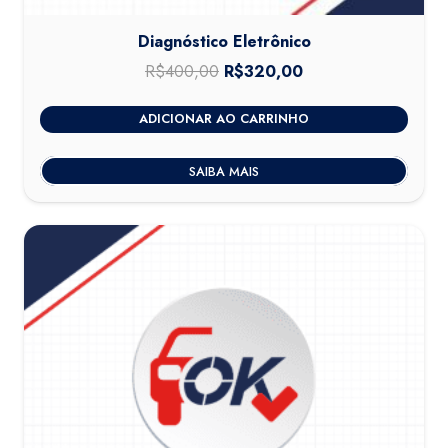
Diagnóstico Eletrônico
R$
400,00
O
R$
320,00
O
preço
preço
ADICIONAR AO CARRINHO
original
atual
era:
é:
SAIBA MAIS
R$400,00.
R$320,00.