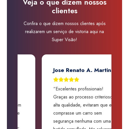
Veja o que dizem nossos
quantidade
clientes
Confira o que dizem nossos clientes após
realizarem um serviço de vistoria aqui na
Super Visão!
Jose Renato A. Martins
“Excelentes profissionais!
“
Graças ao processo criterioso e
t
m
alta qualidade, evitaram que eu
a
comprasse um carro sem
p
segurança nenhuma com uma
f