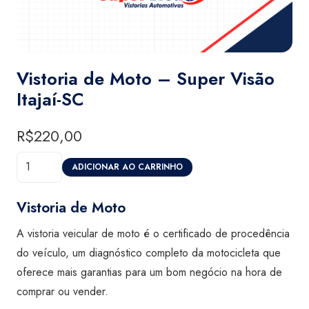
Vistoria de Moto – Super Visão
Itajaí-SC
R$
220,00
Vistoria
ADICIONAR AO CARRINHO
de
Moto
Vistoria de Moto
-
A vistoria veicular de moto é o certificado de procedência
Super
do veículo, um diagnóstico completo da motocicleta que
Visão
oferece mais garantias para um bom negócio na hora de
Itajaí-
comprar ou vender.
SC