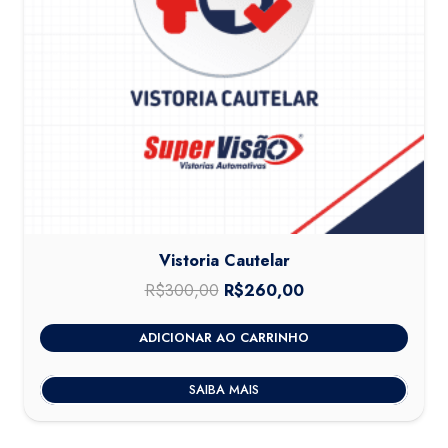
Vistoria Cautelar
R$
300,00
O
R$
260,00
O
preço
preço
ADICIONAR AO CARRINHO
original
atual
era:
é:
SAIBA MAIS
R$300,00.
R$260,00.