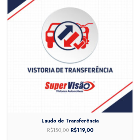
Laudo de Transferência
R$
150,00
O
R$
119,00
O
preço
preço