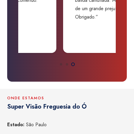
batida camuflada. Me salvaram
m
de um grande prejuízo.
D
Obrigado.”
B
P
a
ONDE ESTAMOS
Super Visão Freguesia do Ó
Estado:
São Paulo