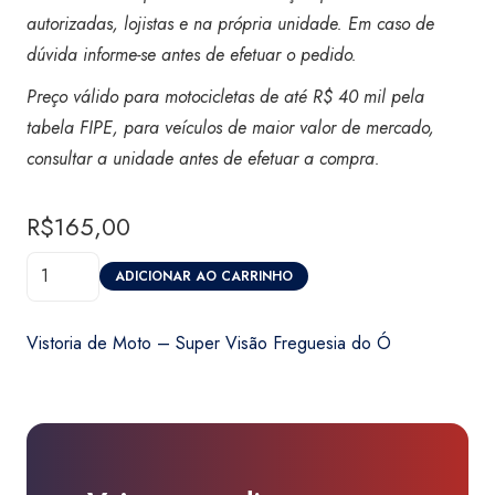
autorizadas, lojistas e na própria unidade. Em caso de
dúvida informe-se antes de efetuar o pedido.
Preço válido para motocicletas de até R$ 40 mil pela
tabela FIPE, para veículos de maior valor de mercado,
consultar a unidade antes de efetuar a compra.
R$
165,00
Vistoria
ADICIONAR AO CARRINHO
de
Moto
Vistoria de Moto – Super Visão Freguesia do Ó
-
Super
Visão
Freguesia
do