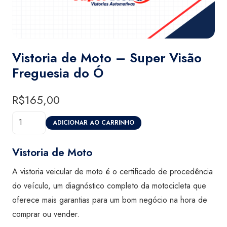
Vistoria de Moto – Super Visão
Freguesia do Ó
R$
165,00
Vistoria
ADICIONAR AO CARRINHO
de
Moto
Vistoria de Moto
-
A vistoria veicular de moto é o certificado de procedência
Super
do veículo, um diagnóstico completo da motocicleta que
Visão
oferece mais garantias para um bom negócio na hora de
Freguesia
comprar ou vender.
do