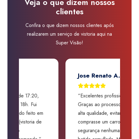
Veja o que dizem nossos
Ó
clientes
quantidade
Confira o que dizem nossos clientes após
realizarem um serviço de vistoria aqui na
Super Visão!
Jose Renato A. Martins
“Excelentes profissionais!
“
Graças ao processo criterioso e
t
m
alta qualidade, evitaram que eu
a
comprasse um carro sem
p
segurança nenhuma com uma
f