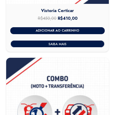
Vistoria Certicar
R$
450,00
O
R$
410,00
O
preço
preço
ADICIONAR AO CARRINHO
original
atual
era:
é:
SAIBA MAIS
R$450,00.
R$410,00.