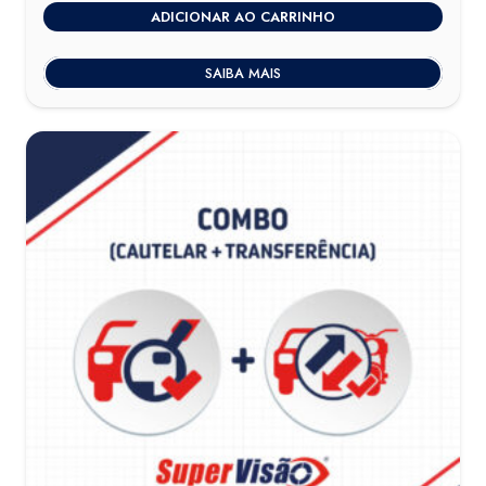
ADICIONAR AO CARRINHO
original
atual
era:
é:
SAIBA MAIS
R$150,00.
R$119,00.