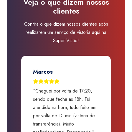
Veja o que dizem nossos
Plano
clientes
Piloto
quantidade
Confira o que dizem nossos clientes após
realizarem um serviço de vistoria aqui na
Super Visão!
Marcos
“Cheguei por volta de 17:20,
“
o,
sendo que fecha as 18h. Fui
G
s,
atendido na hora, tudo feito em
a
o
por volta de 10 min (vistoria de
c
transferência). Muito
s