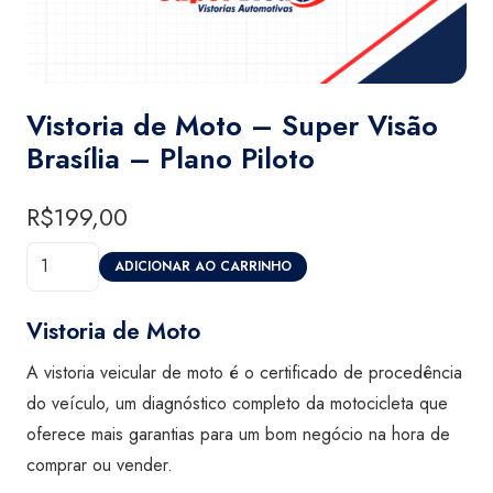
Vistoria de Moto – Super Visão
Brasília – Plano Piloto
R$
199,00
Vistoria
ADICIONAR AO CARRINHO
de
Moto
Vistoria de Moto
-
A vistoria veicular de moto é o certificado de procedência
Super
do veículo, um diagnóstico completo da motocicleta que
Visão
oferece mais garantias para um bom negócio na hora de
Brasília
comprar ou vender.
-