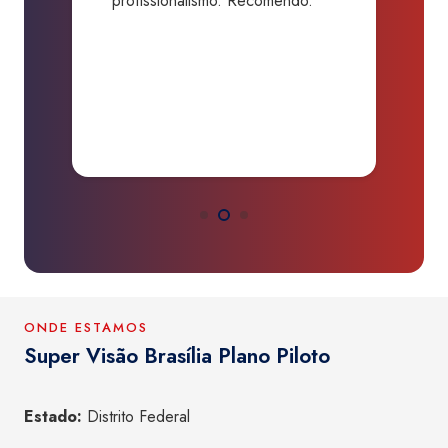
profissionalismo. Recomendo.”
b
da
d
O
ONDE ESTAMOS
Super Visão Brasília Plano Piloto
Estado:
Distrito Federal