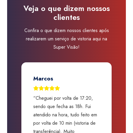
Visão
Veja o que dizem nossos
Vila
clientes
Mariana
quantidade
Confira o que dizem nossos clientes após
realizarem um serviço de vistoria aqui na
Super Visão!
Jose Renato A. Martins
“Excelentes profissionais!
“
Graças ao processo criterioso e
t
m
alta qualidade, evitaram que eu
a
comprasse um carro sem
p
segurança nenhuma com uma
f