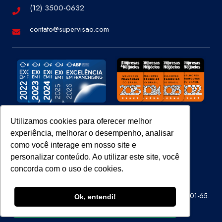
(12) 3500-0632
contato@supervisao.com
Utilizamos cookies para oferecer melhor
experiência, melhorar o desempenho, analisar
Site 100% Seguro
como você interage em nosso site e
personalizar conteúdo. Ao utilizar este site, você
concorda com o uso de cookies.
Super Visão Perícias e Vistorias Ltda – CNPJ 07.686.414/0001-65.
Ok, entendi!
Todos os direitos reservados.
ENTRE EM CONTATO