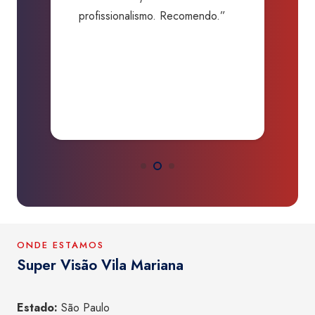
batida camuflada. Me salvaram
m
de um grande prejuízo.
D
Obrigado.”
B
P
a
ONDE ESTAMOS
Super Visão Vila Mariana
Estado:
São Paulo