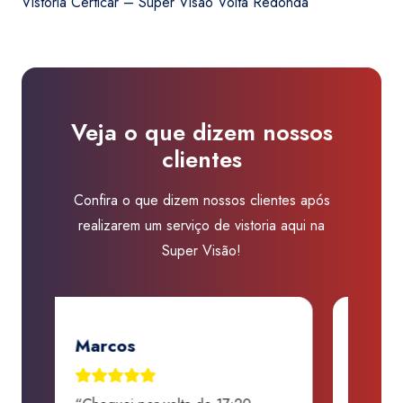
Vistoria Certicar – Super Visão Volta Redonda
R$450,00.
R$410,00.
-
Super
Visão
Volta
Redonda
Veja o que dizem nossos
quantidade
clientes
Confira o que dizem nossos clientes após
realizarem um serviço de vistoria aqui na
Super Visão!
Jose Renato A. Martins