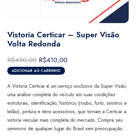
Vistoria Certicar – Super Visão
Volta Redonda
R$
450,00
O
R$
410,00
O
preço
preço
ADICIONAR AO CARRINHO
original
atual
Vistoria
era:
é:
Certicar
A Vistoria Certicar é um serviço exclusivo da Super Visão,
R$450,00.
R$410,00.
-
uma análise completa do veículo em suas condições
Super
estruturais, identificação, histórico (roubo, furto, sinistros e
Visão
leilão), pintura e itens acessórios, que tornam a Certicar a
Volta
vistoria veicular mais completa do mercado. Compre seu
Redonda
seminovo de qualquer lugar do Brasil sem preocupação.
quantidade