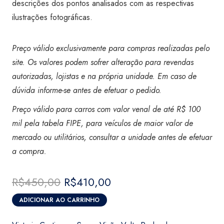
descrições dos pontos analisados com as respectivas
ilustrações fotográficas.
Preço válido exclusivamente para compras realizadas pelo
site. Os valores podem sofrer alteração para revendas
autorizadas, lojistas e na própria unidade. Em caso de
dúvida informe-se antes de efetuar o pedido.
Preço válido para carros com valor venal de até R$ 100
mil pela tabela FIPE, para veículos de maior valor de
mercado ou utilitários, consultar a unidade antes de efetuar
a compra
.
R$
450,00
O
R$
410,00
O
preço
preço
ADICIONAR AO CARRINHO
original
atual
Vistoria
era:
é:
Certicar