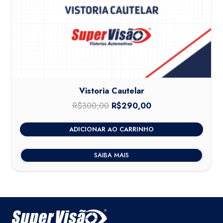
Vistoria Cautelar
R$
300,00
O
R$
290,00
O
preço
preço
ADICIONAR AO CARRINHO
original
atual
era:
é:
SAIBA MAIS
R$300,00.
R$290,00.