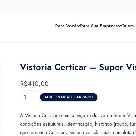
Para Você
Para Sua Empresa
Quem 
Vistoria Certicar – Super V
R$
410,00
Vistoria
ADICIONAR AO CARRINHO
Certicar
-
A Vistoria Certicar é um serviço exclusivo da Super Vi
Super
condições estruturais, identificação, histórico (roubo, furt
Visão
que tornam a Certicar a vistoria veicular mais comple