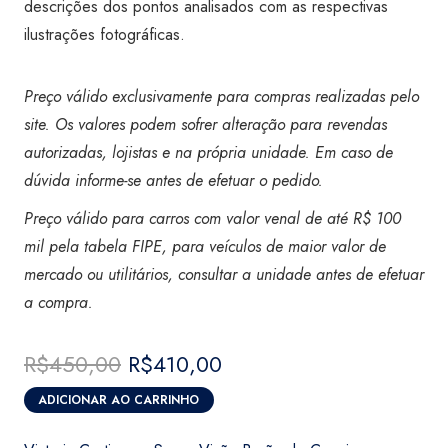
descrições dos pontos analisados com as respectivas
ilustrações fotográficas.
Preço válido exclusivamente para compras realizadas pelo
site. Os valores podem sofrer alteração para revendas
autorizadas, lojistas e na própria unidade. Em caso de
dúvida informe-se antes de efetuar o pedido.
Preço válido para carros com valor venal de até R$ 100
mil pela tabela FIPE, para veículos de maior valor de
mercado ou utilitários, consultar a unidade antes de efetuar
a compra
.
R$
450,00
O
R$
410,00
O
preço
preço
ADICIONAR AO CARRINHO
original
atual
Vistoria
era:
é:
Certicar