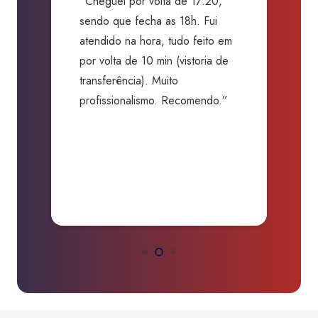
,
“Excelentes profissionais!
Graças ao processo criterioso e
 em
alta qualidade, evitaram que eu
 de
comprasse um carro sem
segurança nenhuma com uma
.”
batida camuflada. Me salvaram
de um grande prejuízo.
Obrigado.”