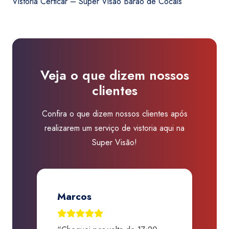
Vistoria Certicar – Super Visão Barão de Cocais
R$450,00.
R$410,00.
-
Super
Visão
Barão
de
Veja o que dizem nossos
Cocais
clientes
quantidade
Confira o que dizem nossos clientes após
realizarem um serviço de vistoria aqui na
Super Visão!
Jose Renato A. Martins