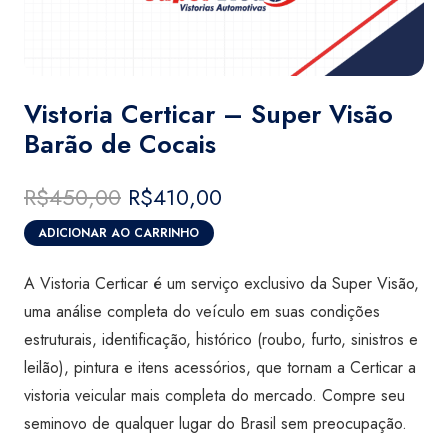
Vistoria Certicar – Super Visão
Barão de Cocais
R$
450,00
O
R$
410,00
O
preço
preço
ADICIONAR AO CARRINHO
original
atual
Vistoria
era:
é:
Certicar
A Vistoria Certicar é um serviço exclusivo da Super Visão,
R$450,00.
R$410,00.
-
uma análise completa do veículo em suas condições
Super
estruturais, identificação, histórico (roubo, furto, sinistros e
Visão
leilão), pintura e itens acessórios, que tornam a Certicar a
Barão
vistoria veicular mais completa do mercado. Compre seu
de
seminovo de qualquer lugar do Brasil sem preocupação.
Cocais