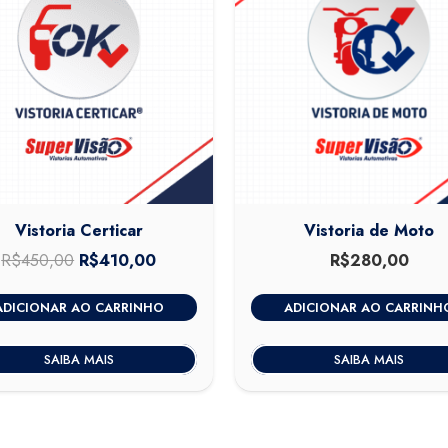
Vistoria Certicar
Vistoria de Moto
R$
450,00
O
R$
410,00
O
R$
280,00
preço
preço
ADICIONAR AO CARRINHO
ADICIONAR AO CARRINH
original
atual
era:
é:
SAIBA MAIS
SAIBA MAIS
R$450,00.
R$410,00.