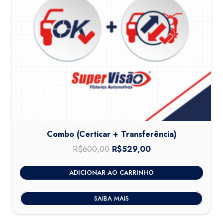
Combo (Certicar + Transferência)
R$
600,00
O
R$
529,00
O
preço
preço
ADICIONAR AO CARRINHO
original
atual
era:
é:
SAIBA MAIS
R$600,00.
R$529,00.