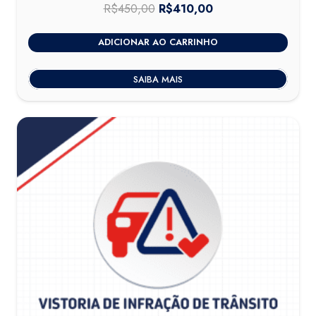
R$
450,00
O
R$
410,00
O
preço
preço
ADICIONAR AO CARRINHO
original
atual
era:
é:
SAIBA MAIS
R$450,00.
R$410,00.