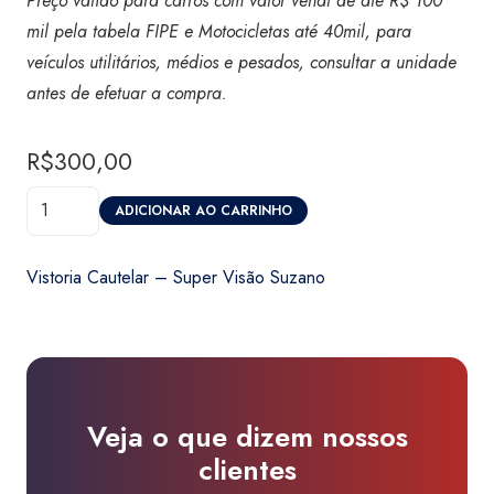
Preço válido para carros com valor venal de até R$ 100
mil pela tabela FIPE e Motocicletas até 40mil, para
veículos utilitários, médios e pesados, consultar a unidade
antes de efetuar a compra.
R$
300,00
Vistoria
ADICIONAR AO CARRINHO
Cautelar
-
Vistoria Cautelar – Super Visão Suzano
Super
Visão
Suzano
quantidade
Veja o que dizem nossos
clientes