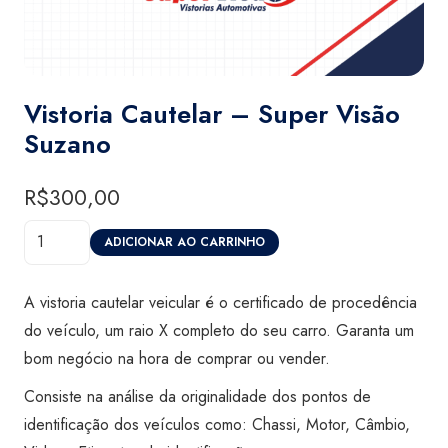
Vistoria Cautelar – Super Visão
Suzano
R$
300,00
Vistoria
ADICIONAR AO CARRINHO
Cautelar
-
A vistoria cautelar veicular é o certificado de procedência
Super
do veículo, um raio X completo do seu carro. Garanta um
Visão
bom negócio na hora de comprar ou vender.
Suzano
Consiste na análise da originalidade dos pontos de
quantidade
identificação dos veículos como: Chassi, Motor, Câmbio,