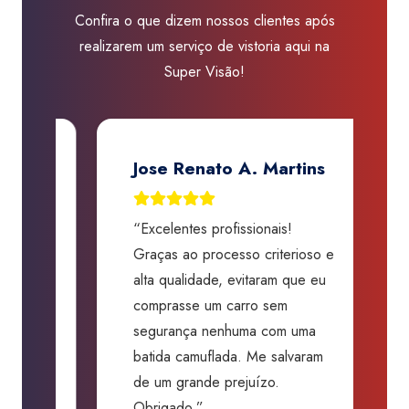
Confira o que dizem nossos clientes após
realizarem um serviço de vistoria aqui na
Super Visão!
Jose Renato A. Martins
“Excelentes profissionais!
“
Graças ao processo criterioso e
t
m
alta qualidade, evitaram que eu
a
comprasse um carro sem
p
segurança nenhuma com uma
f
batida camuflada. Me salvaram
m
de um grande prejuízo.
D
Obrigado.”
B