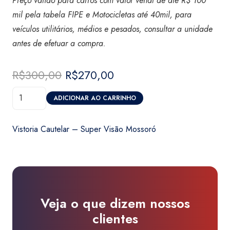
Preço válido para carros com valor venal de até R$ 100
mil pela tabela FIPE e Motocicletas até 40mil, para
veículos utilitários, médios e pesados, consultar a unidade
antes de efetuar a compra.
R$
300,00
O
R$
270,00
O
preço
preço
Vistoria
original
atual
ADICIONAR AO CARRINHO
Cautelar
era:
é:
-
R$300,00.
R$270,00.
Vistoria Cautelar – Super Visão Mossoró
Super
Visão
Mossoró
quantidade
Veja o que dizem nossos
clientes