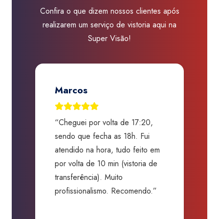
Confira o que dizem nossos clientes após
realizarem um serviço de vistoria aqui na
Super Visão!
Marcos
“Cheguei por volta de 17:20,
“
o,
sendo que fecha as 18h. Fui
G
s,
atendido na hora, tudo feito em
a
o
por volta de 10 min (vistoria de
c
transferência). Muito
s
profissionalismo. Recomendo.”
b
da
d
O