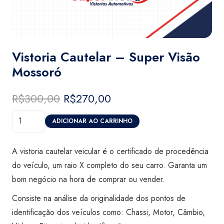
Vistoria Cautelar – Super Visão
Mossoró
R$
300,00
O
R$
270,00
O
preço
preço
Vistoria
original
atual
ADICIONAR AO CARRINHO
Cautelar
era:
é:
-
R$300,00.
R$270,00.
A vistoria cautelar veicular é o certificado de procedência
Super
do veículo, um raio X completo do seu carro. Garanta um
Visão
bom negócio na hora de comprar ou vender.
Mossoró
Consiste na análise da originalidade dos pontos de
quantidade
identificação dos veículos como: Chassi, Motor, Câmbio,