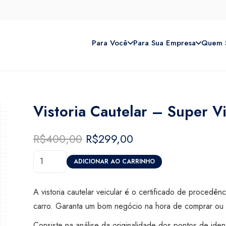
Para Você
Para Sua Empresa
Quem 
Vistoria Cautelar – Super V
R$
400,00
O
R$
299,00
O
preço
preço
Vistoria
original
atual
ADICIONAR AO CARRINHO
Cautelar
era:
é:
-
R$400,00.
R$299,00.
A vistoria cautelar veicular é o certificado de procedên
Super
carro. Garanta um bom negócio na hora de comprar ou 
Visão
Consiste na análise da originalidade dos pontos de iden