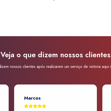
Super
Visão
Marechal
Tito
quantidade
Veja o que dizem nossos clientes
izem nossos clientes após realizarem um serviço de vistoria aqui
Marcos