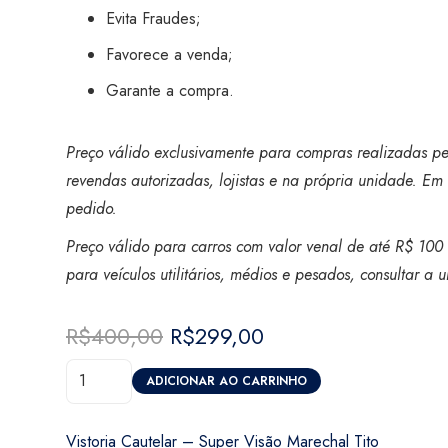
Evita Fraudes;
Favorece a venda;
Garante a compra.
Preço válido exclusivamente para compras realizadas pel
revendas autorizadas, lojistas e na própria unidade. Em 
pedido.
Preço válido para carros com valor venal de até R$ 100 
para veículos utilitários, médios e pesados, consultar a
R$
400,00
O
R$
299,00
O
preço
preço
Vistoria
original
atual
ADICIONAR AO CARRINHO
Cautelar
era:
é:
-
R$400,00.
R$299,00.
Vistoria Cautelar – Super Visão Marechal Tito