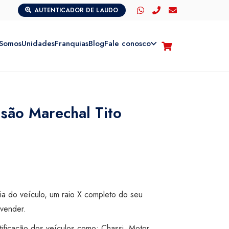
AUTENTICADOR DE LAUDO
Somos
Unidades
Franquias
Blog
Fale conosco
isão Marechal Tito
cia do veículo, um raio X completo do seu
vender.
tificação dos veículos como: Chassi, Motor,