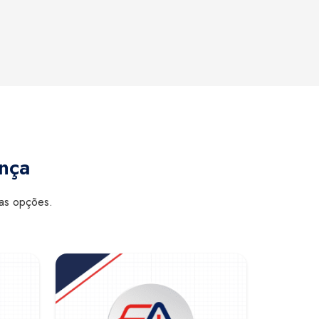
ança
sas opções.