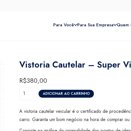
Para Você
Para Sua Empresa
Quem 
Vistoria Cautelar – Super V
R$
380,00
Vistoria
ADICIONAR AO CARRINHO
Cautelar
-
A vistoria cautelar veicular é o certificado de procedên
Super
carro. Garanta um bom negócio na hora de comprar ou 
Visão
Consiste na análise da originalidade dos pontos de iden