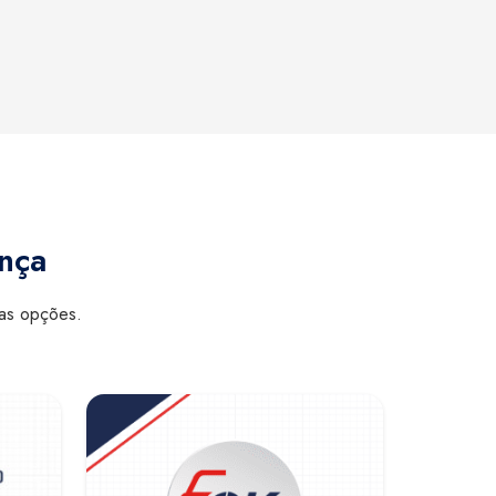
ança
sas opções.