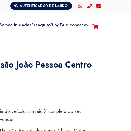
AUTENTICADOR DE LAUDO
Somos
Unidades
Franquias
Blog
Fale conosco
isão João Pessoa Centro
cia do veículo, um raio X completo do seu
vender.
tificação dos veículos como: Chassi, Motor,