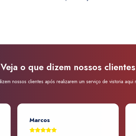
Super
Visão
João
Pessoa
Centro
quantidade
Veja o que dizem nossos clientes
izem nossos clientes após realizarem um serviço de vistoria aqui
Marcos