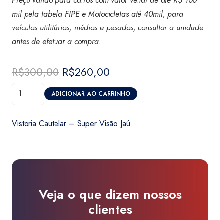
Preço válido para carros com valor venal de até R$ 100
mil pela tabela FIPE e Motocicletas até 40mil, para
veículos utilitários, médios e pesados, consultar a unidade
antes de efetuar a compra.
R$
300,00
O
R$
260,00
O
preço
preço
Vistoria
original
atual
ADICIONAR AO CARRINHO
Cautelar
era:
é:
-
R$300,00.
R$260,00.
Vistoria Cautelar – Super Visão Jaú
Super
Visão
Jaú
quantidade
Veja o que dizem nossos
clientes