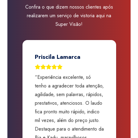
Confira o que dizem nossos clientes após
realizarem um serviço de vistoria aqui na
Super Visão!
Priscila Lamarca
“Experiência excelente, só
“
e
tenho a agradecer toda atenção,
s
agilidade, sem palavras, rápidos,
a
prestativos, atenciosos. O laudo
p
fica pronto muito rápido, indico
t
mil vezes, além do preço justo.
p
Destaque para o atendimento da
Bia e Kadu, maravilhosos.