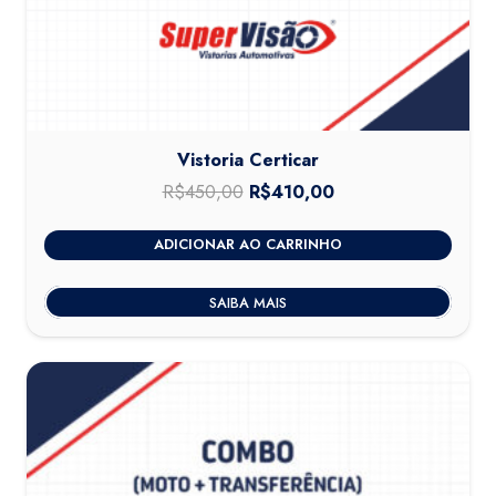
Vistoria Certicar
R$
450,00
O
R$
410,00
O
preço
preço
ADICIONAR AO CARRINHO
original
atual
era:
é:
SAIBA MAIS
R$450,00.
R$410,00.