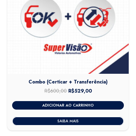
Combo (Certicar + Transferência)
R$
600,00
O
R$
529,00
O
preço
preço
ADICIONAR AO CARRINHO
original
atual
era:
é:
SAIBA MAIS
R$600,00.
R$529,00.