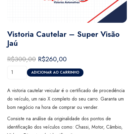
Vistoria Cautelar – Super Visão
Jaú
R$
300,00
O
R$
260,00
O
preço
preço
Vistoria
original
atual
ADICIONAR AO CARRINHO
Cautelar
era:
é:
-
R$300,00.
R$260,00.
A vistoria cautelar veicular é o certificado de procedência
Super
do veículo, um raio X completo do seu carro. Garanta um
Visão
bom negócio na hora de comprar ou vender.
Jaú
Consiste na análise da originalidade dos pontos de
quantidade
identificação dos veículos como: Chassi, Motor, Câmbio,