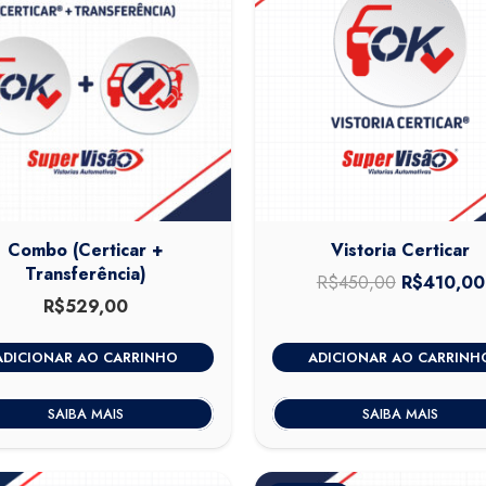
Combo (Certicar +
Vistoria Certicar
Transferência)
R$
450,00
O
R$
410,00
R$
529,00
preço
original
ADICIONAR AO CARRINHO
ADICIONAR AO CARRINH
era:
R$450,00
SAIBA MAIS
SAIBA MAIS