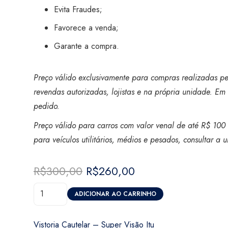
Evita Fraudes;
Favorece a venda;
Garante a compra.
Preço válido exclusivamente para compras realizadas pel
revendas autorizadas, lojistas e na própria unidade. Em 
pedido.
Preço válido para carros com valor venal de até R$ 100 
para veículos utilitários, médios e pesados, consultar a
R$
300,00
O
R$
260,00
O
preço
preço
Vistoria
original
atual
ADICIONAR AO CARRINHO
Cautelar
era:
é:
-
R$300,00.
R$260,00.
Vistoria Cautelar – Super Visão Itu