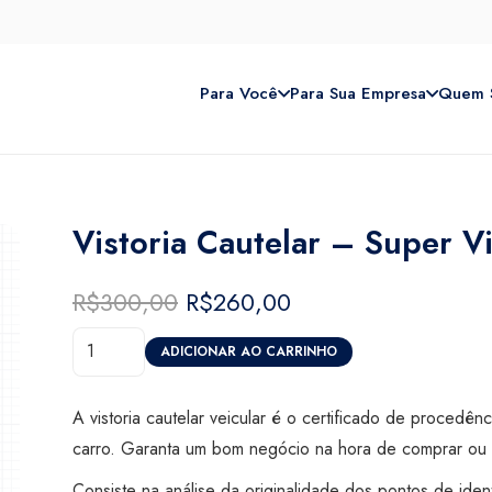
Para Você
Para Sua Empresa
Quem 
Vistoria Cautelar – Super Vi
R$
300,00
O
R$
260,00
O
preço
preço
Vistoria
original
atual
ADICIONAR AO CARRINHO
Cautelar
era:
é:
-
R$300,00.
R$260,00.
A vistoria cautelar veicular é o certificado de procedên
Super
carro. Garanta um bom negócio na hora de comprar ou 
Visão
Consiste na análise da originalidade dos pontos de iden