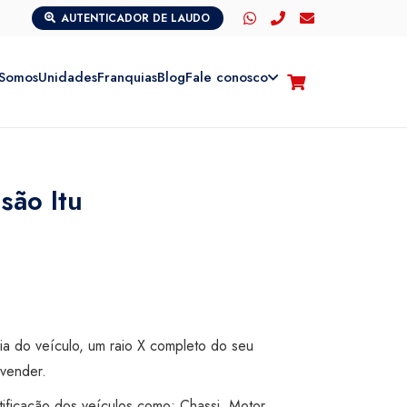
AUTENTICADOR DE LAUDO
Somos
Unidades
Franquias
Blog
Fale conosco
são Itu
cia do veículo, um raio X completo do seu
vender.
tificação dos veículos como: Chassi, Motor,