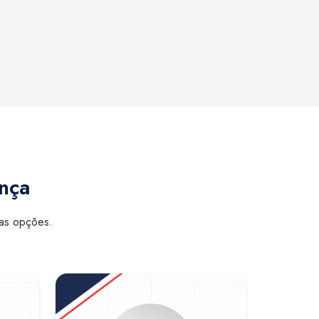
ança
sas opções.