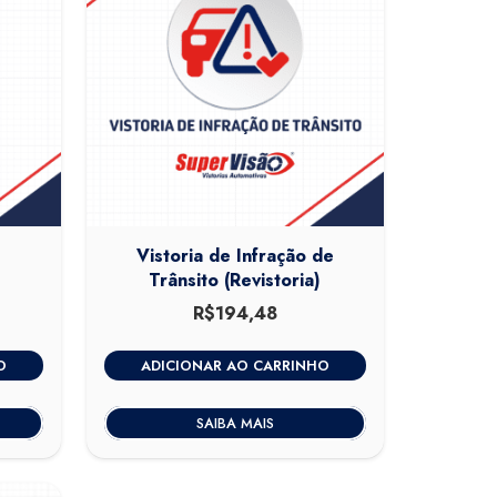
Vistoria de Infração de
Trânsito (Revistoria)
O
R$
194,48
preço
atual
O
ADICIONAR AO CARRINHO
é:
.
R$410,00.
SAIBA MAIS