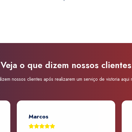
Super
Visão
Itu
quantidade
Veja o que dizem nossos clientes
izem nossos clientes após realizarem um serviço de vistoria aqui
Marcos