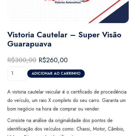
Vistoria Cautelar – Super Visão
Guarapuava
R$
300,00
O
R$
260,00
O
preço
preço
Vistoria
original
atual
ADICIONAR AO CARRINHO
Cautelar
era:
é:
-
R$300,00.
R$260,00.
A vistoria cautelar veicular é o certificado de procedência
Super
do veículo, um raio X completo do seu carro. Garanta um
Visão
bom negócio na hora de comprar ou vender.
Guarapuava
Consiste na análise da originalidade dos pontos de
quantidade
identificação dos veículos como: Chassi, Motor, Câmbio,