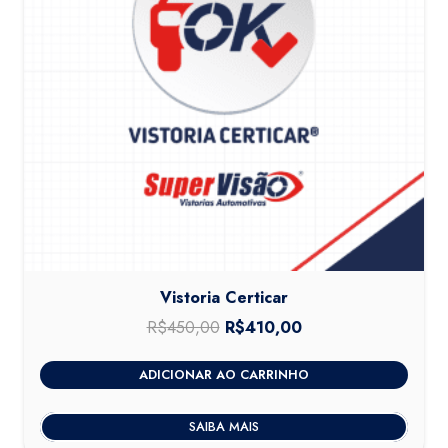
Vistoria Certicar
R$
450,00
O
R$
410,00
O
preço
preço
ADICIONAR AO CARRINHO
original
atual
era:
é:
SAIBA MAIS
R$450,00.
R$410,00.