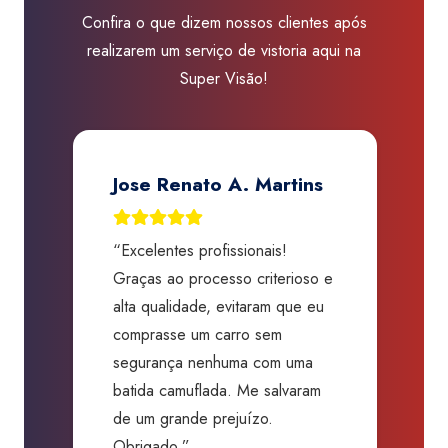
Confira o que dizem nossos clientes após
realizarem um serviço de vistoria aqui na
Super Visão!
Jose Renato A. Martins
“Excelentes profissionais!
“
Graças ao processo criterioso e
t
m
alta qualidade, evitaram que eu
a
comprasse um carro sem
p
segurança nenhuma com uma
f
batida camuflada. Me salvaram
m
de um grande prejuízo.
D
Obrigado.”
B