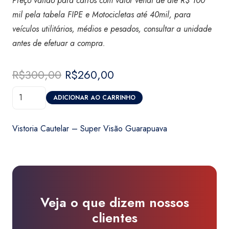
Preço válido para carros com valor venal de até R$ 100
mil pela tabela FIPE e Motocicletas até 40mil, para
veículos utilitários, médios e pesados, consultar a unidade
antes de efetuar a compra.
R$
300,00
O
R$
260,00
O
preço
preço
Vistoria
original
atual
ADICIONAR AO CARRINHO
Cautelar
era:
é:
-
R$300,00.
R$260,00.
Vistoria Cautelar – Super Visão Guarapuava
Super
Visão
Guarapuava
quantidade
Veja o que dizem nossos
clientes