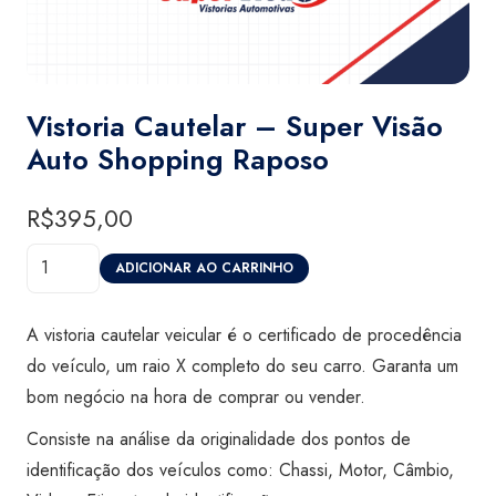
Vistoria Cautelar – Super Visão
Auto Shopping Raposo
R$
395,00
Vistoria
ADICIONAR AO CARRINHO
Cautelar
-
A vistoria cautelar veicular é o certificado de procedência
Super
do veículo, um raio X completo do seu carro. Garanta um
Visão
bom negócio na hora de comprar ou vender.
Auto
Consiste na análise da originalidade dos pontos de
Shopping
identificação dos veículos como: Chassi, Motor, Câmbio,
Raposo