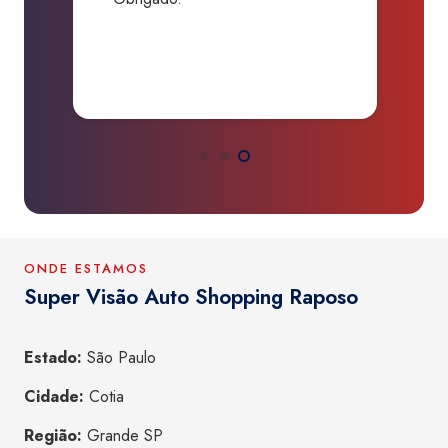
P
a
ONDE ESTAMOS
Super Visão Auto Shopping Raposo
Estado:
São Paulo
Cidade:
Cotia
Região:
Grande SP