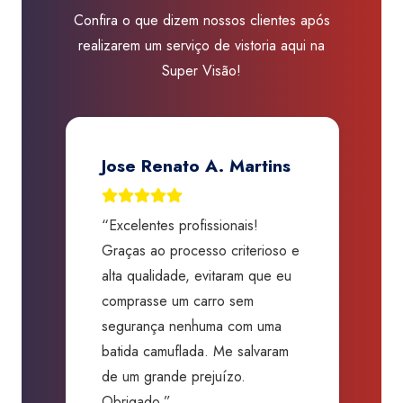
Confira o que dizem nossos clientes após
realizarem um serviço de vistoria aqui na
Super Visão!
Jose Renato A. Martins
“Excelentes profissionais!
“
Graças ao processo criterioso e
t
m
alta qualidade, evitaram que eu
a
comprasse um carro sem
p
segurança nenhuma com uma
f
batida camuflada. Me salvaram
m
de um grande prejuízo.
D
Obrigado.”
B