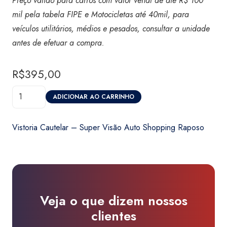
Preço válido para carros com valor venal de até R$ 100
mil pela tabela FIPE e Motocicletas até 40mil, para
veículos utilitários, médios e pesados, consultar a unidade
antes de efetuar a compra.
R$
395,00
Vistoria
ADICIONAR AO CARRINHO
Cautelar
-
Vistoria Cautelar – Super Visão Auto Shopping Raposo
Super
Visão
Auto
Shopping
Raposo
Veja o que dizem nossos
quantidade
clientes