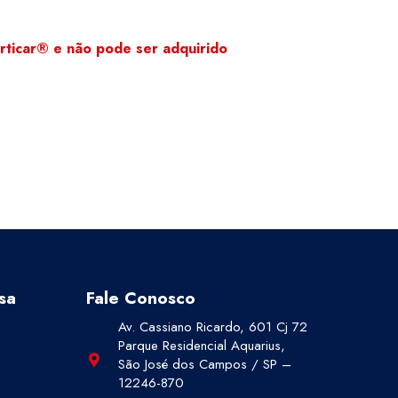
rticar
®
e não pode ser adquirido
sa
Fale Conosco
Av. Cassiano Ricardo, 601 Cj 72
Parque Residencial Aquarius,
São José dos Campos / SP –
12246-870