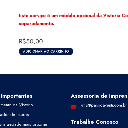
Este serviço é um módulo opcional da Vistoria Ce
separadamente.
R$
50,00
ADICIONAR AO CARRINHO
Vídeo
do
Carro
(Somente
para
 Importantes
Assessoria de impren
Vistoria
Certicar®)
mento de Vistoria
ana@passoavanti.com.br
quantidade
cador de laudos
Trabalhe Conosco
e a unidade mais próxima