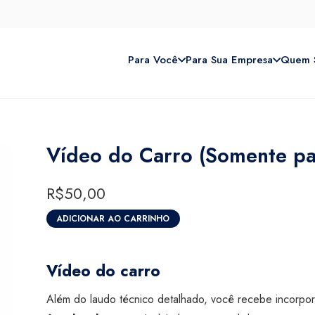
Para Você
Para Sua Empresa
Quem 
Vídeo do Carro (Somente par
R$
50,00
ADICIONAR AO CARRINHO
Vídeo
do
Carro
Vídeo do carro
(Somente
Além do laudo técnico detalhado, você recebe incorp
para