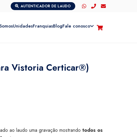
AUTENTICADOR DE LAUDO
Somos
Unidades
Franquias
Blog
Fale conosco
a Vistoria Certicar®)
orado ao laudo uma gravação mostrando
todos os