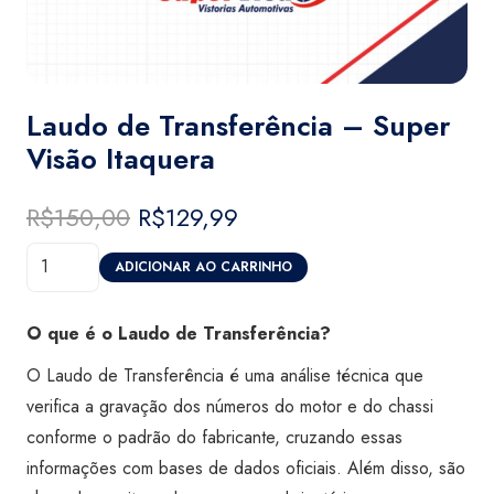
Laudo de Transferência – Super
Visão Itaquera
R$
150,00
O
R$
129,99
O
preço
preço
Laudo
original
atual
ADICIONAR AO CARRINHO
de
era:
é:
Transferência
R$150,00.
R$129,99.
O que é o Laudo de Transferência?
-
O Laudo de Transferência é uma análise técnica que
Super
verifica a gravação dos números do motor e do chassi
Visão
conforme o padrão do fabricante, cruzando essas
Itaquera
informações com bases de dados oficiais. Além disso, são
quantidade