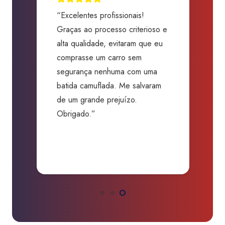
“Excelentes profissionais!
“
Graças ao processo criterioso e
t
m
alta qualidade, evitaram que eu
a
comprasse um carro sem
p
segurança nenhuma com uma
f
batida camuflada. Me salvaram
m
de um grande prejuízo.
D
Obrigado.”
B
P
a