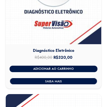
Diagnóstico Eletrônico
R$
400,00
O
R$
320,00
O
preço
preço
ADICIONAR AO CARRINHO
original
atual
era:
é:
SAIBA MAIS
R$400,00.
R$320,00.