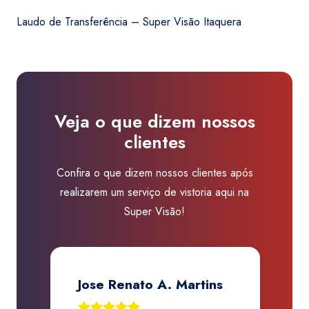
era:
é:
Transferência
R$150,00.
R$129,99.
Laudo de Transferência – Super Visão Itaquera
-
Super
Visão
Itaquera
quantidade
Veja o que dizem nossos
clientes
Confira o que dizem nossos clientes após
realizarem um serviço de vistoria aqui na
Super Visão!
Jose Renato A. Martins