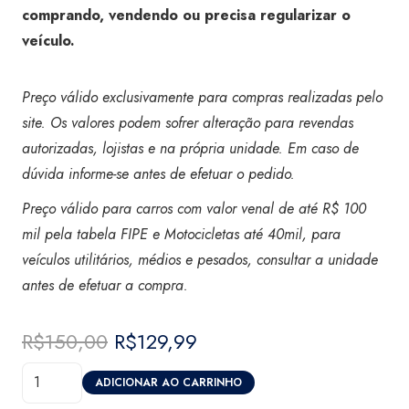
comprando, vendendo ou precisa regularizar o
veículo.
Preço válido exclusivamente para compras realizadas pelo
site. Os valores podem sofrer alteração para revendas
autorizadas, lojistas e na própria unidade. Em caso de
dúvida informe-se antes de efetuar o pedido.
Preço válido para carros com valor venal de até R$ 100
mil pela tabela FIPE e Motocicletas até 40mil, para
veículos utilitários, médios e pesados, consultar a unidade
antes de efetuar a compra.
R$
150,00
O
R$
129,99
O
preço
preço
Laudo
original
atual
ADICIONAR AO CARRINHO
de