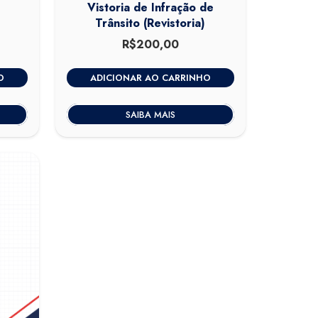
Vistoria de Infração de
Trânsito (Revistoria)
0
O
R$
200,00
preço
atual
O
ADICIONAR AO CARRINHO
é:
.
R$420,00.
SAIBA MAIS