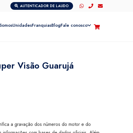
AUTENTICADOR DE LAUDO
Somos
Unidades
Franquias
Blog
Fale conosco
uper Visão Guarujá
rifica a gravação dos números do motor e do
s informações com bases de dados oficiais. Além