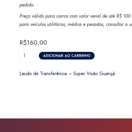
pedido.
Preço válido para carros com valor venal de até R$ 100 
para veículos utilitários, médios e pesados, consultar a
R$
160,00
Laudo
ADICIONAR AO CARRINHO
de
Transferência
Laudo de Transferência – Super Visão Guarujá
-
Super
Visão
Guarujá
quantidade