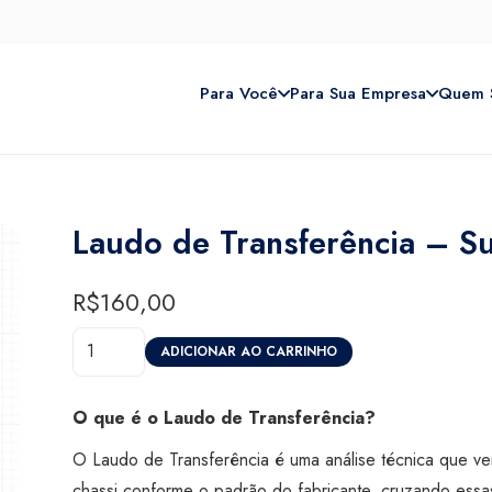
Para Você
Para Sua Empresa
Quem 
Laudo de Transferência – S
R$
160,00
Laudo
ADICIONAR AO CARRINHO
de
Transferência
O que é o Laudo de Transferência?
-
O Laudo de Transferência é uma análise técnica que ve
Super
chassi conforme o padrão do fabricante, cruzando essa