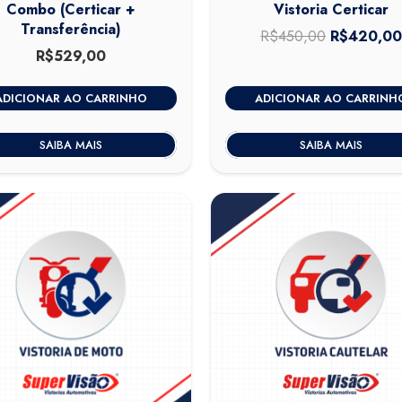
Combo (Certicar +
Vistoria Certicar
Transferência)
R$
450,00
O
R$
420,0
R$
529,00
preço
original
ADICIONAR AO CARRINHO
ADICIONAR AO CARRINH
era:
R$450,00
SAIBA MAIS
SAIBA MAIS