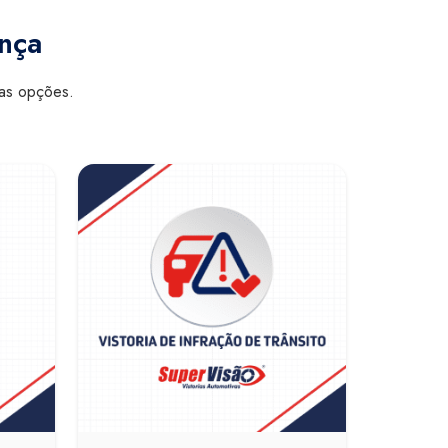
ança
sas opções.