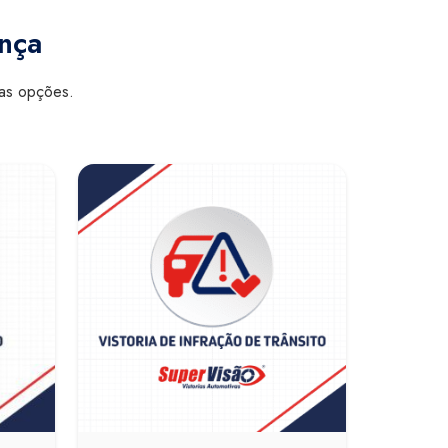
ança
sas opções.