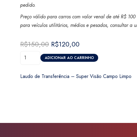
pedido.
Preço válido para carros com valor venal de até R$ 100 
para veículos utilitários, médios e pesados, consultar a
R$
150,00
O
R$
120,00
O
preço
preço
Laudo
original
atual
ADICIONAR AO CARRINHO
de
era:
é:
Transferência
R$150,00.
R$120,00.
Laudo de Transferência – Super Visão Campo Limpo
-
Super
Visão
Campo
Limpo
quantidade