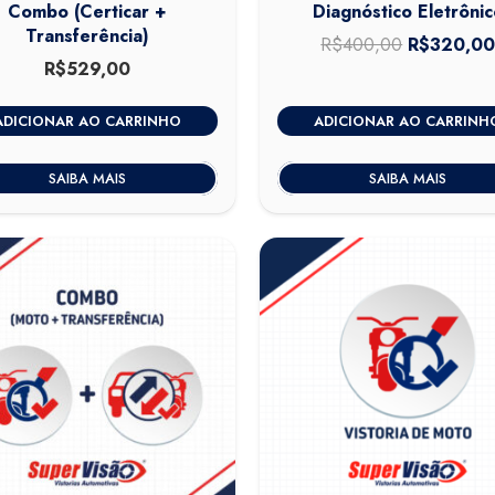
Combo (Certicar +
Diagnóstico Eletrônic
Transferência)
R$
400,00
O
R$
320,0
R$
529,00
preço
original
ADICIONAR AO CARRINHO
ADICIONAR AO CARRINH
era:
R$400,00
SAIBA MAIS
SAIBA MAIS