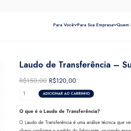
Para Você
Para Sua Empresa
Quem 
Laudo de Transferência – 
R$
150,00
O
R$
120,00
O
preço
preço
Laudo
original
atual
ADICIONAR AO CARRINHO
de
era:
é:
Transferência
R$150,00.
R$120,00.
O que é o Laudo de Transferência?
-
O Laudo de Transferência é uma análise técnica que ve
Super
chassi conforme o padrão do fabricante, cruzando essa