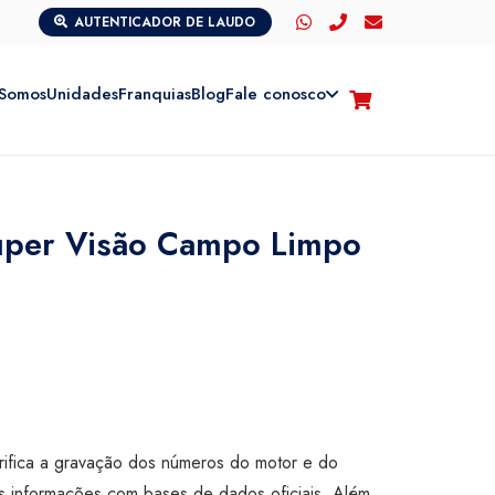
AUTENTICADOR DE LAUDO
Somos
Unidades
Franquias
Blog
Fale conosco
Super Visão Campo Limpo
rifica a gravação dos números do motor e do
s informações com bases de dados oficiais. Além