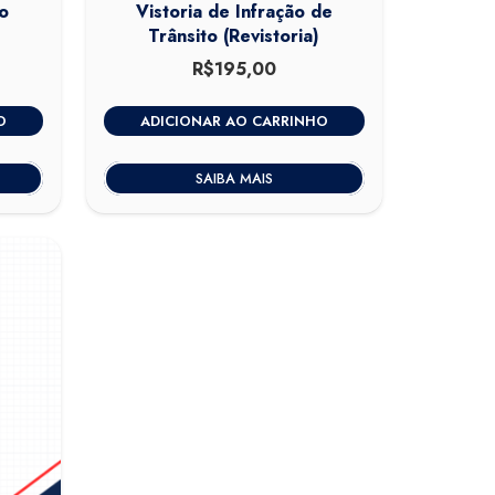
o
Vistoria de Infração de
Trânsito (Revistoria)
0
O
R$
195,00
preço
atual
O
ADICIONAR AO CARRINHO
é:
.
R$320,00.
SAIBA MAIS