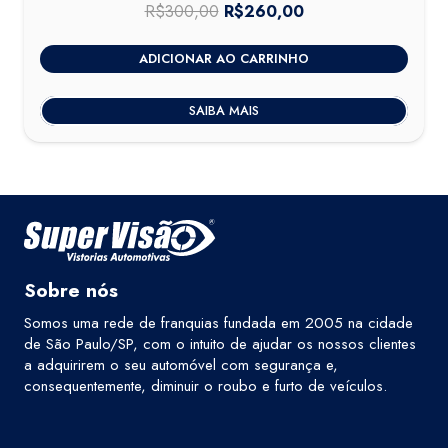
R$
300,00
O
R$
260,00
O
preço
preço
ADICIONAR AO CARRINHO
original
atual
era:
é:
SAIBA MAIS
R$300,00.
R$260,00.
Sobre nós
Somos uma rede de franquias fundada em 2005 na cidade
de São Paulo/SP, com o intuito de ajudar os nossos clientes
a adquirirem o seu automóvel com segurança e,
consequentemente, diminuir o roubo e furto de veículos.