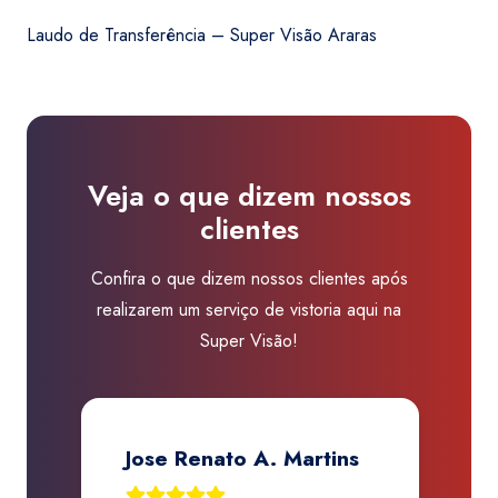
era:
é:
Transferência
R$150,00.
R$119,00.
Laudo de Transferência – Super Visão Araras
-
Super
Visão
Araras
quantidade
Veja o que dizem nossos
clientes
Confira o que dizem nossos clientes após
realizarem um serviço de vistoria aqui na
Super Visão!
Jose Renato A. Martins