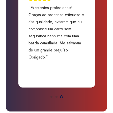
“Excelentes profissionais!
“
Graças ao processo criterioso e
t
m
alta qualidade, evitaram que eu
a
comprasse um carro sem
p
segurança nenhuma com uma
f
batida camuflada. Me salvaram
m
de um grande prejuízo.
D
Obrigado.”
B
P
a