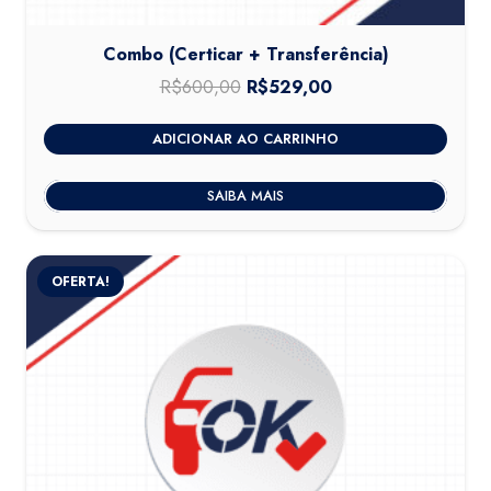
Combo (Certicar + Transferência)
R$
600,00
O
R$
529,00
O
preço
preço
ADICIONAR AO CARRINHO
original
atual
era:
é:
SAIBA MAIS
R$600,00.
R$529,00.
OFERTA!