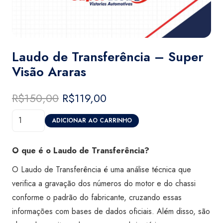
Laudo de Transferência – Super
Visão Araras
R$
150,00
O
R$
119,00
O
preço
preço
Laudo
original
atual
ADICIONAR AO CARRINHO
de
era:
é:
Transferência
R$150,00.
R$119,00.
O que é o Laudo de Transferência?
-
O Laudo de Transferência é uma análise técnica que
Super
verifica a gravação dos números do motor e do chassi
Visão
conforme o padrão do fabricante, cruzando essas
Araras
informações com bases de dados oficiais. Além disso, são
quantidade