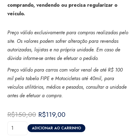
comprando, vendendo ou precisa regularizar o
veículo.
Preço válido exclusivamente para compras realizadas pelo
site. Os valores podem sofrer alteração para revendas
autorizadas, lojistas e na própria unidade. Em caso de
dúvida informe-se antes de efetuar o pedido.
Preço válido para carros com valor venal de até R$ 100
mil pela tabela FIPE e Motocicletas até 40mil, para
veículos utilitários, médios e pesados, consultar a unidade
antes de efetuar a compra.
R$
150,00
O
R$
119,00
O
preço
preço
Laudo
original
atual
ADICIONAR AO CARRINHO
de