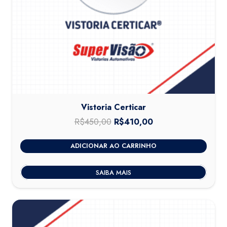
Vistoria Certicar
R$
450,00
O
R$
410,00
O
preço
preço
ADICIONAR AO CARRINHO
original
atual
era:
é:
SAIBA MAIS
R$450,00.
R$410,00.