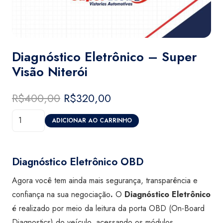
Diagnóstico Eletrônico – Super
Visão Niterói
R$
400,00
O
R$
320,00
O
preço
preço
Diagnóstico
original
atual
ADICIONAR AO CARRINHO
Eletrônico
era:
é:
-
R$400,00.
R$320,00.
Super
Diagnóstico Eletrônico OBD
Visão
Agora você tem ainda mais segurança, transparência e
Niterói
confiança na sua negociação
.
O
Diagnóstico Eletrônico
quantidade
é realizado por meio da leitura da porta OBD (On-Board
Diagnostics) do veículo, acessando os módulos