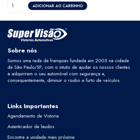
Diagnóstico
original
atual
ADICIONAR AO CARRINHO
Eletrônico
era:
é:
-
R$400,00.
R$320,00.
Super
Visão
Niterói
Sobre nós
quantidade
Somos uma rede de franquias fundada em 2005 na cidade
de São Paulo/SP, com o intuito de ajudar os nossos clientes
a adquirirem o seu automóvel com segurança e,
consequentemente, diminuir o roubo e furto de veículos.
Links Importantes
Agendamento de Vistoria
Autenticador de laudos
Encontre a unidade mais próxima