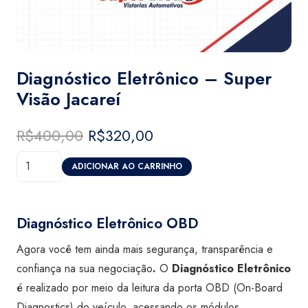
Diagnóstico Eletrônico – Super
Visão Jacareí
R$
400,00
O
R$
320,00
O
preço
preço
Diagnóstico
original
atual
ADICIONAR AO CARRINHO
Eletrônico
era:
é:
-
R$400,00.
R$320,00.
Super
Diagnóstico Eletrônico OBD
Visão
Agora você tem ainda mais segurança, transparência e
Jacareí
confiança na sua negociação
.
O
Diagnóstico Eletrônico
quantidade
é realizado por meio da leitura da porta OBD (On-Board
Diagnostics) do veículo, acessando os módulos