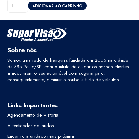
Diagnóstico
original
atual
ADICIONAR AO CARRINHO
Eletrônico
era:
é:
-
R$400,00.
R$320,00.
Super
Visão
Jacareí
Sobre nós
quantidade
Somos uma rede de franquias fundada em 2005 na cidade
de São Paulo/SP, com o intuito de ajudar os nossos clientes
a adquirirem o seu automóvel com segurança e,
consequentemente, diminuir o roubo e furto de veículos.
Links Importantes
Agendamento de Vistoria
Autenticador de laudos
Encontre a unidade mais próxima