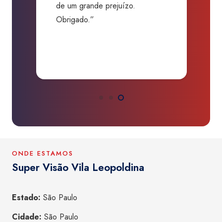
de um grande prejuízo.
D
Obrigado.”
B
P
a
ONDE ESTAMOS
Super Visão Vila Leopoldina
Estado:
São Paulo
Cidade:
São Paulo