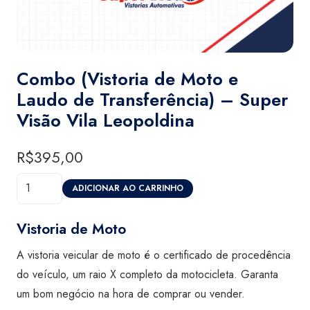
Combo (Vistoria de Moto e
Laudo de Transferência) – Super
Visão Vila Leopoldina
R$
395,00
Combo
ADICIONAR AO CARRINHO
(Vistoria
de
Vistoria de Moto
Moto
A vistoria veicular de moto é o certificado de procedência
e
do veículo, um raio X completo da motocicleta. Garanta
Laudo
um bom negócio na hora de comprar ou vender.
de