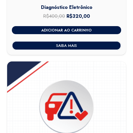
Diagnóstico Eletrônico
R$
400,00
O
R$
320,00
O
preço
preço
ADICIONAR AO CARRINHO
original
atual
era:
é:
SAIBA MAIS
R$400,00.
R$320,00.