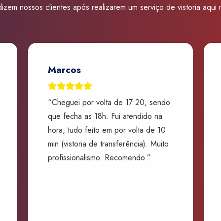
José
izem nossos clientes após realizarem um serviço de vistoria aqui
do
Rio
Preto
quantidade
Marcos
“Cheguei por volta de 17:20, sendo
que fecha as 18h. Fui atendido na
hora, tudo feito em por volta de 10
min (vistoria de transferência). Muito
profissionalismo. Recomendo.”