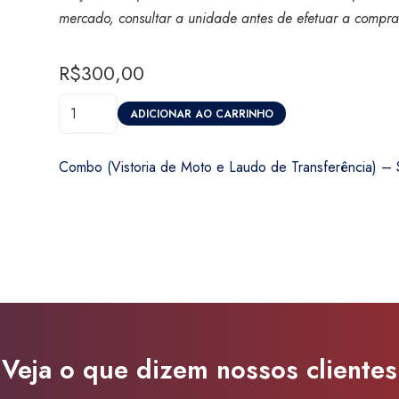
mercado, consultar a unidade antes de efetuar a compra
R$
300,00
Combo
ADICIONAR AO CARRINHO
(Vistoria
de
Combo (Vistoria de Moto e Laudo de Transferência) – 
Moto
e
Laudo
de
Transferência)
-
Super
Visão
Veja o que dizem nossos clientes
São