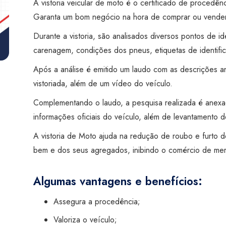
A vistoria veicular de moto é o certificado de procedên
e
Garanta um bom negócio na hora de comprar ou vender
Laudo
de
Durante a vistoria, são analisados diversos pontos de id
Transferência)
carenagem, condições dos pneus, etiquetas de identific
-
Após a análise é emitido um laudo com as descrições an
Super
vistoriada, além de um vídeo do veículo.
Visão
Complementando o laudo, a pesquisa realizada é anex
São
informações oficiais do veículo, além de levantamento de
José
do
A vistoria de Moto ajuda na redução de roubo e furto d
Rio
bem e dos seus agregados, inibindo o comércio de me
Preto
quantidade
Algumas vantagens e benefícios:
Assegura a procedência;
Valoriza o veículo;