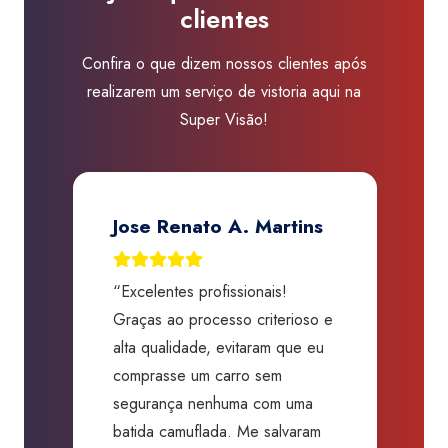
clientes
Visão
Santo
Confira o que dizem nossos clientes após
André
realizarem um serviço de vistoria aqui na
-
Super Visão!
Perimetral
quantidade
Jose Renato A. Martins
“Excelentes profissionais!
“
Graças ao processo criterioso e
t
m
alta qualidade, evitaram que eu
a
comprasse um carro sem
p
segurança nenhuma com uma
f
batida camuflada. Me salvaram
m