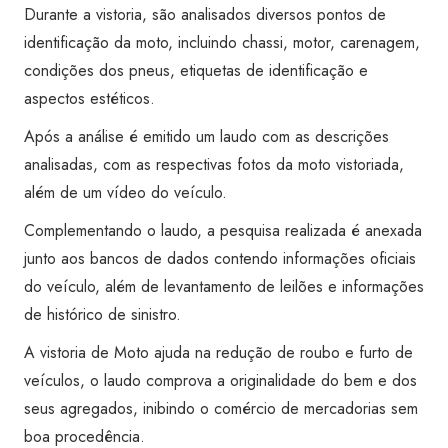
Transferência)
Durante a vistoria, são analisados diversos pontos de
-
identificação da moto, incluindo chassi, motor, carenagem,
Super
condições dos pneus, etiquetas de identificação e
Visão
aspectos estéticos.
Santo
Após a análise é emitido um laudo com as descrições
André
analisadas, com as respectivas fotos da moto vistoriada,
-
além de um vídeo do veículo.
Perimetral
Complementando o laudo, a pesquisa realizada é anexada
quantidade
junto aos bancos de dados contendo informações oficiais
do veículo, além de levantamento de leilões e informações
de histórico de sinistro.
A vistoria de Moto ajuda na redução de roubo e furto de
veículos, o laudo comprova a originalidade do bem e dos
seus agregados, inibindo o comércio de mercadorias sem
boa procedência.