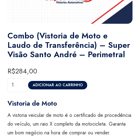
Combo (Vistoria de Moto e
Laudo de Transferência) – Super
Visão Santo André – Perimetral
R$
284,00
Combo
ADICIONAR AO CARRINHO
(Vistoria
de
Vistoria de Moto
Moto
A vistoria veicular de moto é o certificado de procedência
e
do veículo, um raio X completo da motocicleta. Garanta
Laudo
um bom negócio na hora de comprar ou vender.
de