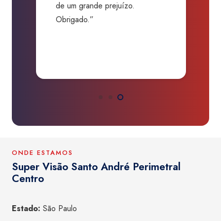
de um grande prejuízo.
D
Obrigado.”
B
P
a
ONDE ESTAMOS
Super Visão Santo André Perimetral
Centro
Estado:
São Paulo