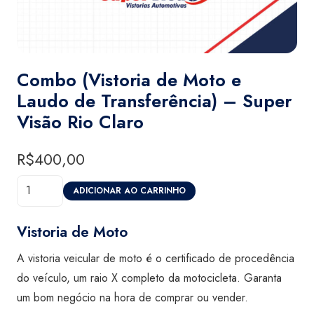
Combo (Vistoria de Moto e
Laudo de Transferência) – Super
Visão Rio Claro
R$
400,00
Combo
ADICIONAR AO CARRINHO
(Vistoria
de
Vistoria de Moto
Moto
A vistoria veicular de moto é o certificado de procedência
e
do veículo, um raio X completo da motocicleta. Garanta
Laudo
um bom negócio na hora de comprar ou vender.
de