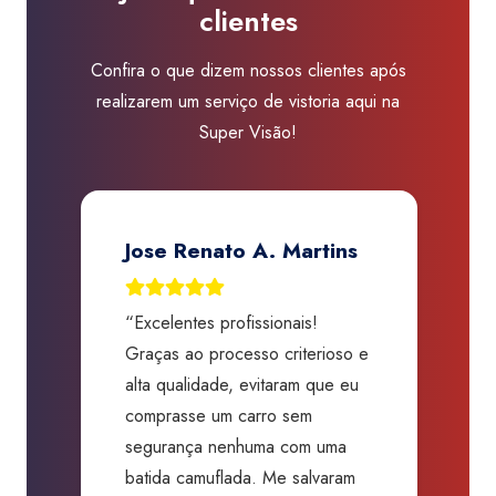
clientes
Visão
Rio
Confira o que dizem nossos clientes após
Claro
realizarem um serviço de vistoria aqui na
quantidade
Super Visão!
Jose Renato A. Martins
“Excelentes profissionais!
“
Graças ao processo criterioso e
t
m
alta qualidade, evitaram que eu
a
comprasse um carro sem
p
segurança nenhuma com uma
f
batida camuflada. Me salvaram
m