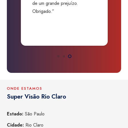
de um grande prejuízo.
D
Obrigado.”
B
P
a
ONDE ESTAMOS
Super Visão Rio Claro
Estado:
São Paulo
Cidade:
Rio Claro