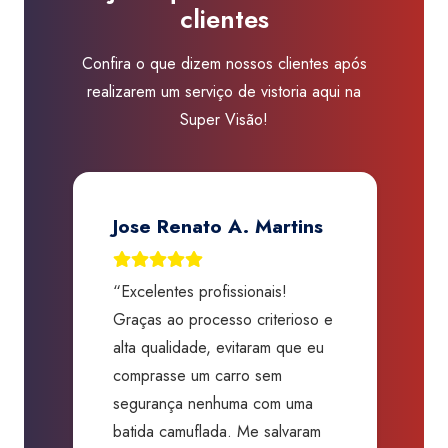
clientes
quantidade
Confira o que dizem nossos clientes após
realizarem um serviço de vistoria aqui na
Super Visão!
Jose Renato A. Martins
“Excelentes profissionais!
“
Graças ao processo criterioso e
t
m
alta qualidade, evitaram que eu
a
comprasse um carro sem
p
segurança nenhuma com uma
f
batida camuflada. Me salvaram
m