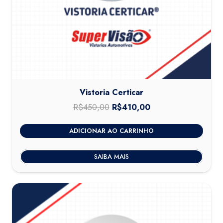
Vistoria Certicar
R$
450,00
O
R$
410,00
O
preço
preço
ADICIONAR AO CARRINHO
original
atual
era:
é:
SAIBA MAIS
R$450,00.
R$410,00.