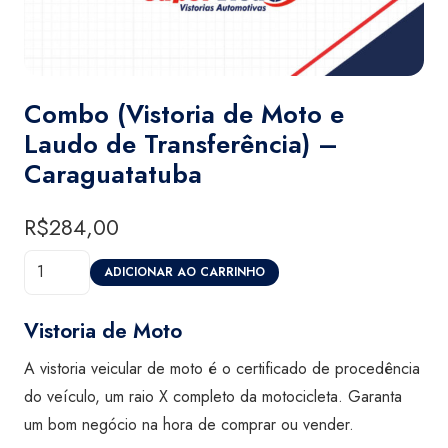
Combo (Vistoria de Moto e
Laudo de Transferência) –
Caraguatatuba
R$
284,00
Combo
ADICIONAR AO CARRINHO
(Vistoria
de
Vistoria de Moto
Moto
A vistoria veicular de moto é o certificado de procedência
e
do veículo, um raio X completo da motocicleta. Garanta
Laudo
um bom negócio na hora de comprar ou vender.
de