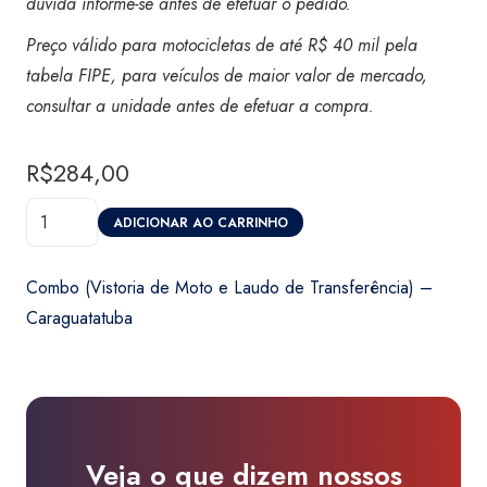
dúvida informe-se antes de efetuar o pedido.
Preço válido para motocicletas de até R$ 40 mil pela
tabela FIPE, para veículos de maior valor de mercado,
consultar a unidade antes de efetuar a compra.
R$
284,00
Combo
ADICIONAR AO CARRINHO
(Vistoria
de
Combo (Vistoria de Moto e Laudo de Transferência) –
Moto
Caraguatatuba
e
Laudo
de
Transferência)
-
Veja o que dizem nossos
Caraguatatuba