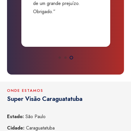
de um grande prejuízo.
D
Obrigado.”
B
P
a
ONDE ESTAMOS
Super Visão Caraguatatuba
Estado:
São Paulo
Cidade:
Caraguatatuba