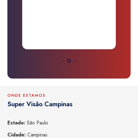
de um grande prejuízo.
D
Obrigado.”
B
P
a
ONDE ESTAMOS
Super Visão Campinas
Estado:
São Paulo
Cidade:
Campinas