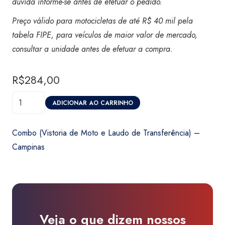
dúvida informe-se antes de efetuar o pedido.
Preço válido para motocicletas de até R$ 40 mil pela
tabela FIPE, para veículos de maior valor de mercado,
consultar a unidade antes de efetuar a compra.
R$
284,00
Combo
ADICIONAR AO CARRINHO
(Vistoria
de
Combo (Vistoria de Moto e Laudo de Transferência) –
Moto
Campinas
e
Laudo
de
Transferência)
-
Veja o que dizem nossos
Campinas