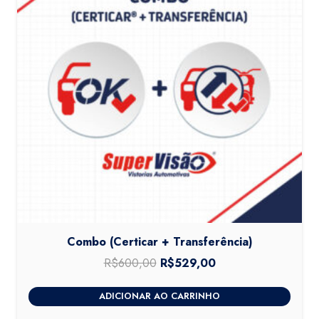
Combo (Certicar + Transferência)
R$
600,00
O
R$
529,00
O
preço
preço
ADICIONAR AO CARRINHO
original
atual