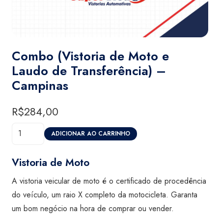
Combo (Vistoria de Moto e
Laudo de Transferência) –
Campinas
R$
284,00
Combo
ADICIONAR AO CARRINHO
(Vistoria
de
Vistoria de Moto
Moto
A vistoria veicular de moto é o certificado de procedência
e
do veículo, um raio X completo da motocicleta. Garanta
Laudo
um bom negócio na hora de comprar ou vender.
de