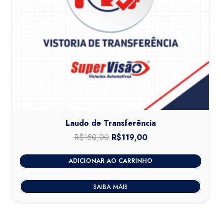
Laudo de Transferência
R$
150,00
O
R$
119,00
O
preço
preço
ADICIONAR AO CARRINHO
original
atual
era:
é:
SAIBA MAIS
R$150,00.
R$119,00.