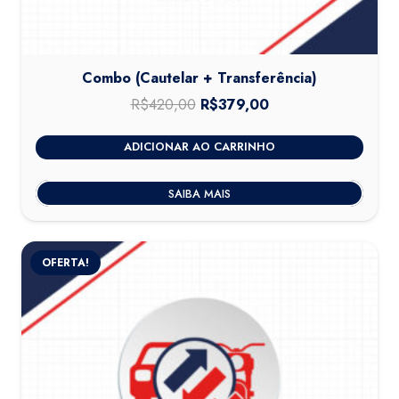
Combo (Cautelar + Transferência)
R$
420,00
O
R$
379,00
O
preço
preço
ADICIONAR AO CARRINHO
original
atual
era:
é:
SAIBA MAIS
R$420,00.
R$379,00.
OFERTA!