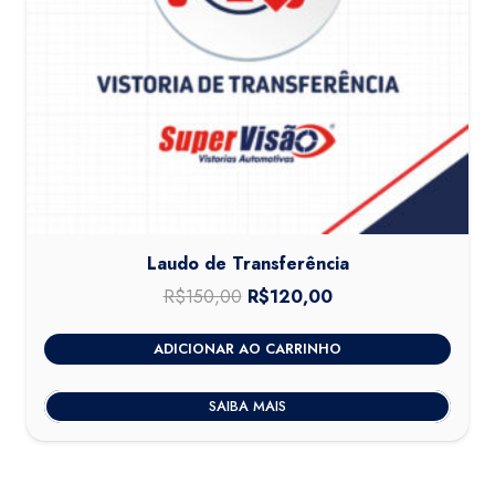
Laudo de Transferência
R$
150,00
O
R$
120,00
O
preço
preço
ADICIONAR AO CARRINHO
original
atual
era:
é:
SAIBA MAIS
R$150,00.
R$120,00.