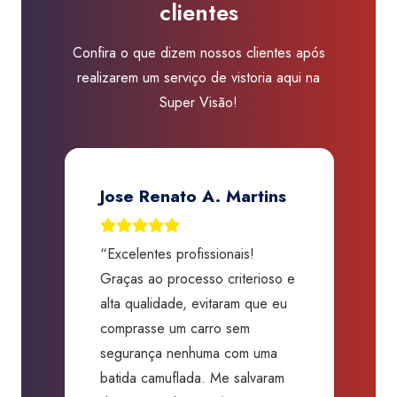
clientes
Confira o que dizem nossos clientes após
realizarem um serviço de vistoria aqui na
Super Visão!
Jose Renato A. Martins
“Excelentes profissionais!
“
Graças ao processo criterioso e
t
m
alta qualidade, evitaram que eu
a
comprasse um carro sem
p
segurança nenhuma com uma
f
batida camuflada. Me salvaram
m