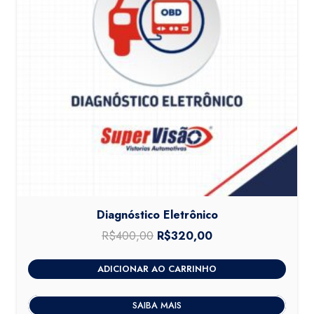
Diagnóstico Eletrônico
R$
400,00
O
R$
320,00
O
preço
preço
ADICIONAR AO CARRINHO
original
atual
era:
é:
SAIBA MAIS