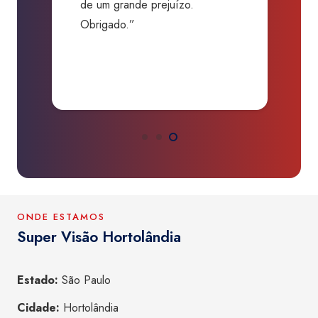
de um grande prejuízo.
D
Obrigado.”
B
P
a
ONDE ESTAMOS
Super Visão Hortolândia
Estado:
São Paulo
Cidade:
Hortolândia