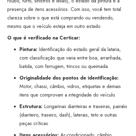
roubo, furto, sinistros e leilão), o estado da pintura e a
quantidade
presença de itens acessórios. Com isso, você tem total
clareza sobre o que está comprando ou vendendo,
mesmo que o veículo esteja em outro estado.
O que é verificado na Certicar:
Pintura:
Identificação do estado geral da lataria,
com classificação que varia entre boa, arranhada,
batida, com ferrugem, trincos ou queimada.
Originalidade dos pontos de identificação:
Motor, chassi, câmbio, vidros, etiquetas e demais
itens que comprovam a integridade do veículo.
Estrutura:
Longarinas dianteiras e traseiras, painéis
(dianteiro, traseiro, dash), laterais, teto e outras
peças críticas.
Itens acessórios:
Ar-condicionado, câmbio