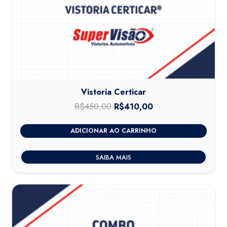
Vistoria Certicar
R$
450,00
O
R$
410,00
O
preço
preço
ADICIONAR AO CARRINHO
original
atual
era:
é:
SAIBA MAIS
R$450,00.
R$410,00.