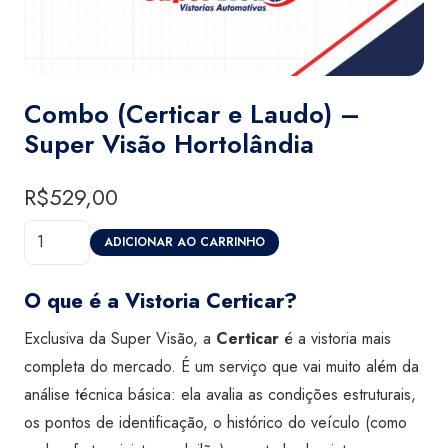
Combo (Certicar e Laudo) –
Super Visão Hortolândia
R$
529,00
Combo
ADICIONAR AO CARRINHO
(Certicar
e
O que é a Vistoria Certicar?
Laudo)
Exclusiva da Super Visão, a
Certicar
é a vistoria mais
-
completa do mercado. É um serviço que vai muito além da
Super
análise técnica básica: ela avalia as condições estruturais,
Visão
os pontos de identificação, o histórico do veículo (como
Hortolândia