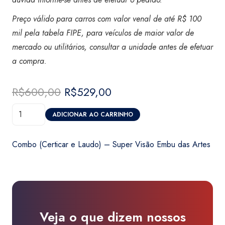
Preço válido para carros com valor venal de até R$ 100
mil pela tabela FIPE, para veículos de maior valor de
mercado ou utilitários, consultar a unidade antes de efetuar
a compra
.
R$
600,00
O
R$
529,00
O
preço
preço
Combo
original
atual
ADICIONAR AO CARRINHO
(Certicar
era:
é:
e
R$600,00.
R$529,00.
Combo (Certicar e Laudo) – Super Visão Embu das Artes
Laudo)
-
Super
Visão
Embu
Veja o que dizem nossos
das