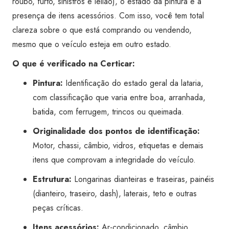
roubo, furto, sinistros e leilão), o estado da pintura e a
das
presença de itens acessórios. Com isso, você tem total
Artes
clareza sobre o que está comprando ou vendendo,
quantidade
mesmo que o veículo esteja em outro estado.
O que é verificado na Certicar:
Pintura:
Identificação do estado geral da lataria,
com classificação que varia entre boa, arranhada,
batida, com ferrugem, trincos ou queimada.
Originalidade dos pontos de identificação:
Motor, chassi, câmbio, vidros, etiquetas e demais
itens que comprovam a integridade do veículo.
Estrutura:
Longarinas dianteiras e traseiras, painéis
(dianteiro, traseiro, dash), laterais, teto e outras
peças críticas.
Itens acessórios:
Ar-condicionado, câmbio