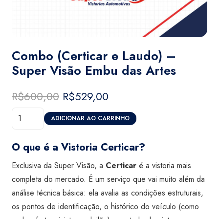
Combo (Certicar e Laudo) –
Super Visão Embu das Artes
R$
600,00
O
R$
529,00
O
preço
preço
Combo
original
atual
ADICIONAR AO CARRINHO
(Certicar
era:
é:
e
R$600,00.
R$529,00.
O que é a Vistoria Certicar?
Laudo)
Exclusiva da Super Visão, a
Certicar
é a vistoria mais
-
completa do mercado. É um serviço que vai muito além da
Super
análise técnica básica: ela avalia as condições estruturais,
Visão
os pontos de identificação, o histórico do veículo (como
Embu