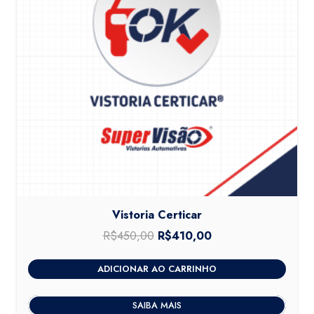
Vistoria Certicar
R$
450,00
O
R$
410,00
O
preço
preço
ADICIONAR AO CARRINHO
original
atual
era:
é:
SAIBA MAIS