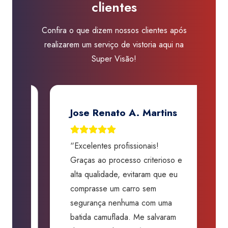
clientes
Artes
quantidade
Confira o que dizem nossos clientes após
realizarem um serviço de vistoria aqui na
Super Visão!
Jose Renato A. Martins
“Excelentes profissionais!
“
Graças ao processo criterioso e
t
m
alta qualidade, evitaram que eu
a
comprasse um carro sem
p
segurança nenhuma com uma
f
batida camuflada. Me salvaram
m