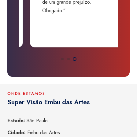
de um grande prejuízo.
D
Obrigado.”
B
P
a
ONDE ESTAMOS
Super Visão Embu das Artes
Estado:
São Paulo
Cidade:
Embu das Artes