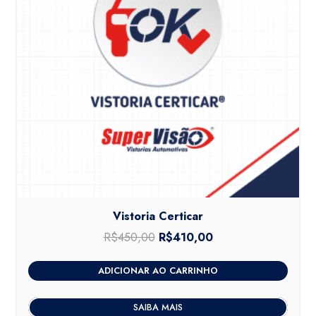
Vistoria Certicar
R$
450,00
O
R$
410,00
O
preço
preço
ADICIONAR AO CARRINHO
original
atual
era:
é:
SAIBA MAIS