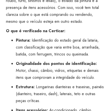
roubo, furto, sinistros e leilão), o estado da pintura e a
Bonito
presença de itens acessórios. Com isso, você tem total
quantidade
clareza sobre o que está comprando ou vendendo,
mesmo que o veículo esteja em outro estado.
O que é verificado na Certicar:
Pintura:
Identificação do estado geral da lataria,
com classificação que varia entre boa, arranhada,
batida, com ferrugem, trincos ou queimada.
Originalidade dos pontos de identificação:
Motor, chassi, câmbio, vidros, etiquetas e demais
itens que comprovam a integridade do veículo.
Estrutura:
Longarinas dianteiras e traseiras, painéis
(dianteiro, traseiro, dash), laterais, teto e outras
peças críticas.
Itens acessórios:
Ar-condicionado, câmbio