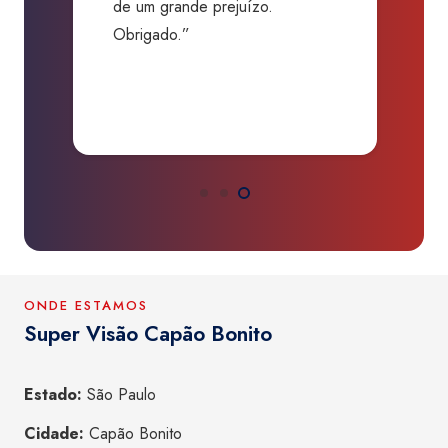
de um grande prejuízo.
D
Obrigado.”
B
P
a
ONDE ESTAMOS
Super Visão Capão Bonito
Estado:
São Paulo
Cidade:
Capão Bonito