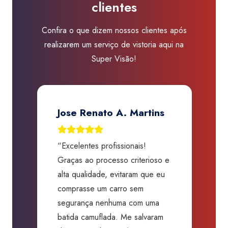
clientes
quantidade
Confira o que dizem nossos clientes após
realizarem um serviço de vistoria aqui na
Super Visão!
Jose Renato A. Martins
“Excelentes profissionais!
“
Graças ao processo criterioso e
t
m
alta qualidade, evitaram que eu
a
comprasse um carro sem
p
segurança nenhuma com uma
f
batida camuflada. Me salvaram
m