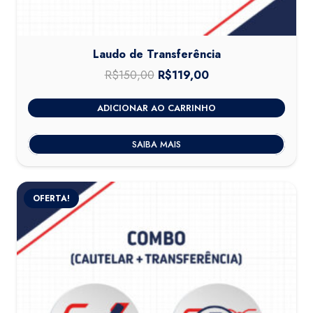
Laudo de Transferência
R$
150,00
O
R$
119,00
O
preço
preço
ADICIONAR AO CARRINHO
original
atual
era:
é:
SAIBA MAIS
R$150,00.
R$119,00.
OFERTA!