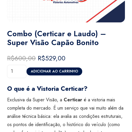
Combo (Certicar e Laudo) –
Super Visão Capão Bonito
R$
600,00
O
R$
529,00
O
preço
preço
Combo
original
atual
ADICIONAR AO CARRINHO
(Certicar
era:
é:
e
R$600,00.
R$529,00.
O que é a Vistoria Certicar?
Laudo)
Exclusiva da Super Visão, a
Certicar
é a vistoria mais
-
completa do mercado. É um serviço que vai muito além da
Super
análise técnica básica: ela avalia as condições estruturais,
Visão
os pontos de identificação, o histórico do veículo (como
Capão