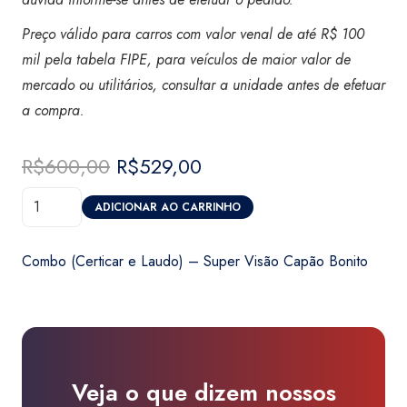
Preço válido para carros com valor venal de até R$ 100
mil pela tabela FIPE, para veículos de maior valor de
mercado ou utilitários, consultar a unidade antes de efetuar
a compra
.
R$
600,00
O
R$
529,00
O
preço
preço
Combo
original
atual
ADICIONAR AO CARRINHO
(Certicar
era:
é:
e
R$600,00.
R$529,00.
Combo (Certicar e Laudo) – Super Visão Capão Bonito
Laudo)
-
Super
Visão
Capão
Veja o que dizem nossos
Bonito