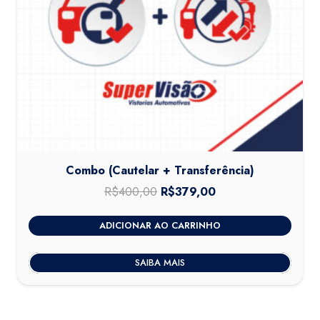
Combo (Cautelar + Transferência)
R$
400,00
O
R$
379,00
O
preço
preço
ADICIONAR AO CARRINHO
original
atual
era:
é:
SAIBA MAIS
R$400,00.
R$379,00.